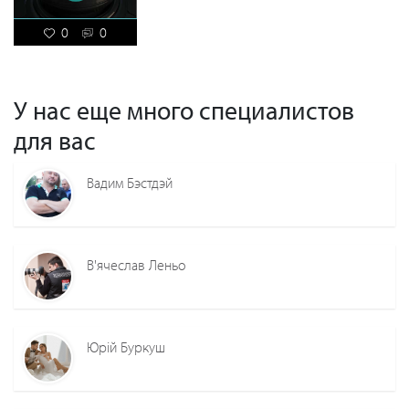
0
0
У нас еще много специалистов
для вас
Вадим Бэстдэй
В'ячеслав Леньо
Юрій Буркуш