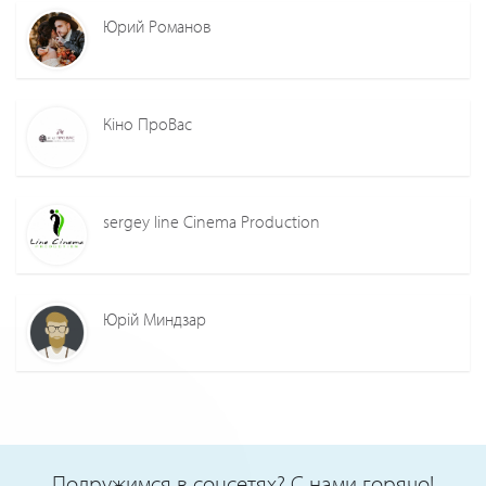
Юрий Романов
Кіно ПроВас
sergey line Cinema Production
Юрій Миндзар
Подружимся в соцсетях? С нами горячо!