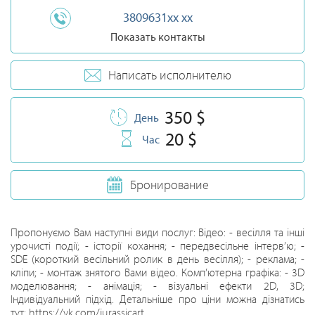
3809631xx xx
Показать контакты
Написать исполнителю
350 $
День
20 $
Час
Бронирование
Пропонуємо Вам наступні види послуг: Відео: - весілля та інші
урочисті події; - історії кохання; - передвесільне інтерв’ю; -
SDE (короткий весільний ролик в день весілля); - реклама; -
кліпи; - монтаж знятого Вами відео. Комп’ютерна графіка: - 3D
моделювання; - анімація; - візуальні ефекти 2D, 3D;
Індивідуальний підхід. Детальніше про ціни можна дізнатись
тут: https://vk.com/jurassicart