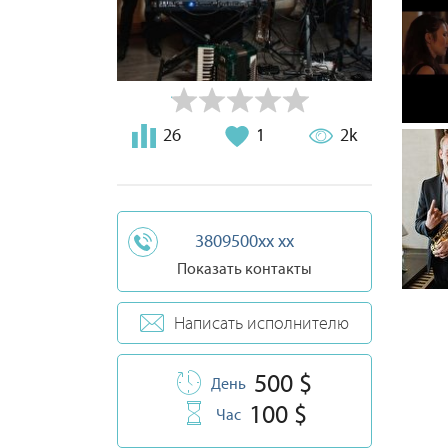
26
1
2k
3809500xx xx
Показать контакты
Написать исполнителю
500 $
День
100 $
Час