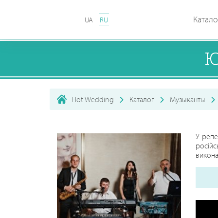
Катало
UA
RU
Ю
Hot Wedding
Каталог
Музыканты
У репе
російс
викона