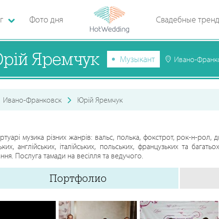
г
Фото дня
Свадебные трен
рій Яремчук
Музыкант
Ивано-Франк
Ивано-Франковск
Юрій Яремчук
ртуарі музика різних жанрів: вальс, полька, фокстрот, рок-н-рол, дис
ьких, англійських, італійських, польських, французьких та багать
ння. Послуга тамади на весілля та ведучого.
Портфолио