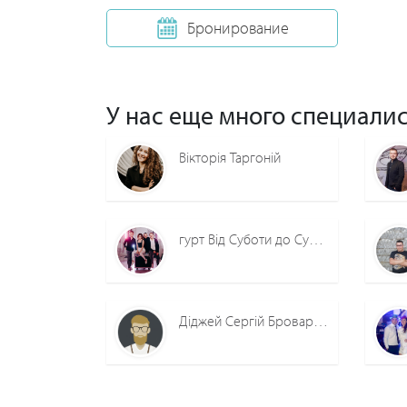
Бронирование
У нас еще много специалис
Вікторія Таргоній
гурт Від Суботи до Суботи м.Ст
Діджей Сергій Бровари/Київ