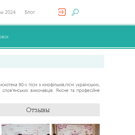
ды 2024
Блог
овск
котека 80-х пісні з кінофільмів,пісні українських,
ох слов'янських виконавців. Якісне та професійне
Отзывы