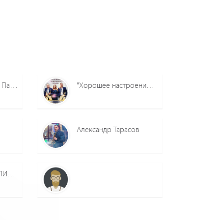
Саксофоніст Віталій Павлюк
"Хорошее настроение" Шоу-группа
Александр Тарасов
співочий гурт "ПЕРЛИНИ ДУШІ"