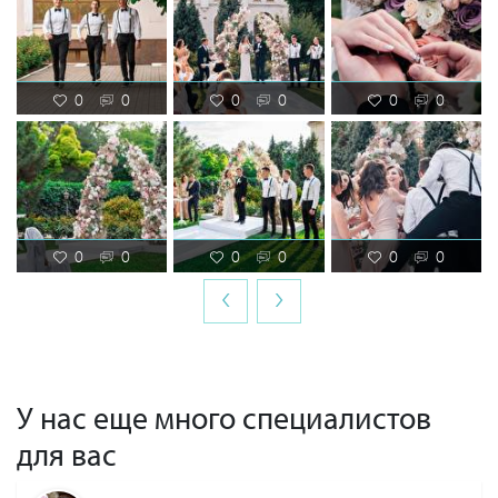
0
0
0
0
0
0
0
0
0
0
0
0
‹
›
У нас еще много специалистов
для вас