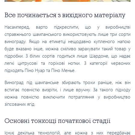
Все починається з вихідного матеріалу
Насамперед, варто підкреслити, що у виробництві
справжнього шампанського використовують лише три сорти
винограду. Якщо на етикетці нещодавно купленого напою
буде вказано інше, можна сміливо зарахувати такий товар у
підробки. З білих сортів годиться лише Шардоне, що надає
легкі цитрусові та горіхові нотки. З категорії червоних
підходять Піно Нуар та Піно Менье.
Виноград під шампанське збирають трохи раніше, ніж він
встигає повністю визріти, і лише вручну. За такого підходу
можна повністю виключити потрапляння у виробництво
зіпсованих ягід.
Основні тонкощі початкової стадії
Існує декілька технологій, але кожна з них передбачає