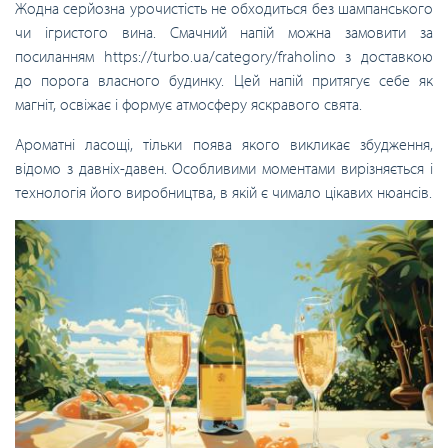
Жодна серйозна урочистість не обходиться без шампанського
чи ігристого вина. Смачний напій можна замовити за
посиланням https://turbo.ua/category/fraholino з доставкою
до порога власного будинку. Цей напій притягує себе як
магніт, освіжає і формує атмосферу яскравого свята.
Ароматні ласощі, тільки поява якого викликає збудження,
відомо з давніх-давен. Особливими моментами вирізняється і
технологія його виробництва, в якій є чимало цікавих нюансів.