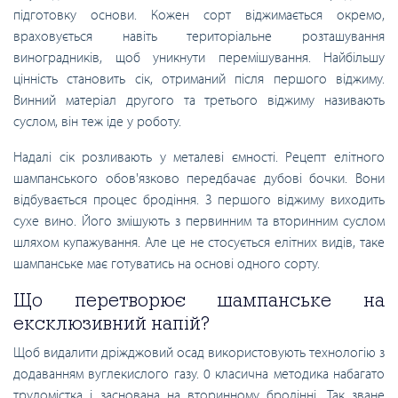
підготовку основи. Кожен сорт віджимається окремо,
враховується навіть територіальне розташування
виноградників, щоб уникнути перемішування. Найбільшу
цінність становить сік, отриманий після першого віджиму.
Винний матеріал другого та третього віджиму називають
суслом, він теж іде у роботу.
Надалі сік розливають у металеві ємності. Рецепт елітного
шампанського обов'язково передбачає дубові бочки. Вони
відбувається процес бродіння. З першого віджиму виходить
сухе вино. Його змішують з первинним та вторинним суслом
шляхом купажування. Але це не стосується елітних видів, таке
шампанське має готуватись на основі одного сорту.
Що перетворює шампанське на
ексклюзивний напій?
Щоб видалити дріжджовий осад використовують технологію з
додаванням вуглекислого газу. 0 класична методика набагато
трудомістка і заснована на вторинному бродінні. Так зване