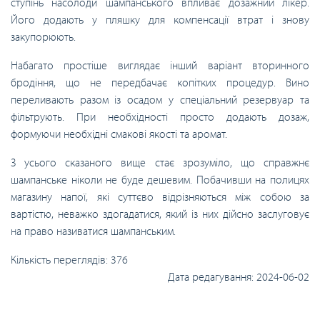
ступінь насолоди шампанського впливає дозажний лікер.
Його додають у пляшку для компенсації втрат і знову
закупорюють.
Набагато простіше виглядає інший варіант вторинного
бродіння, що не передбачає копітких процедур. Вино
переливають разом із осадом у спеціальний резервуар та
фільтрують. При необхідності просто додають дозаж,
формуючи необхідні смакові якості та аромат.
З усього сказаного вище стає зрозуміло, що справжнє
шампанське ніколи не буде дешевим. Побачивши на полицях
магазину напої, які суттєво відрізняються між собою за
вартістю, неважко здогадатися, який із них дійсно заслуговує
на право називатися шампанським.
Кількість переглядів:
376
Дата редагування:
2024-06-02