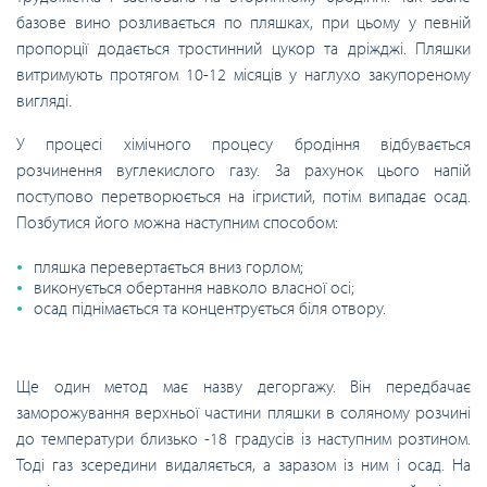
базове вино розливається по пляшках, при цьому у певній
пропорції додається тростинний цукор та дріжджі. Пляшки
витримують протягом 10-12 місяців у наглухо закупореному
вигляді.
У процесі хімічного процесу бродіння відбувається
розчинення вуглекислого газу. За рахунок цього напій
поступово перетворюється на ігристий, потім випадає осад.
Позбутися його можна наступним способом:
пляшка перевертається вниз горлом;
виконується обертання навколо власної осі;
осад піднімається та концентрується біля отвору.
Ще один метод має назву дегоргажу. Він передбачає
заморожування верхньої частини пляшки в соляному розчині
до температури близько -18 градусів із наступним розтином.
Тоді газ зсередини видаляється, а заразом із ним і осад. На