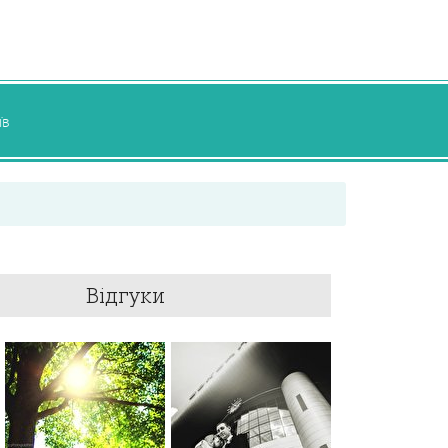
їв
Відгуки