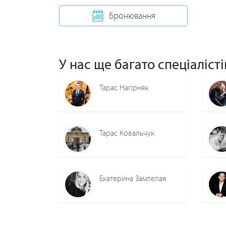
Бронювання
У нас ще багато спеціалісті
Тарас Нагірняк
Тарас Ковальчук
Екатерина Замлелая