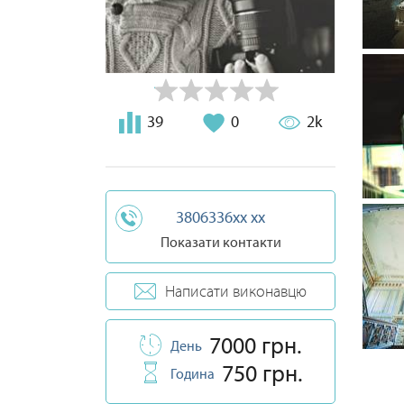
39
0
2k
3806336xx xx
Показати контакти
Написати виконавцю
7000 грн.
День
750 грн.
Година