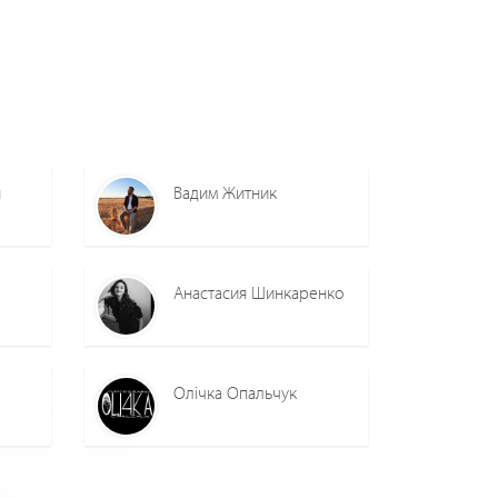
н
Вадим Житник
Анастасия Шинкаренко
Олічка Опальчук