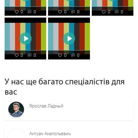
0
0
0
0
0
0
0
0
0
0
У нас ще багато спеціалістів для
вас
Ярослав Ладный
Антуан Анатольевич