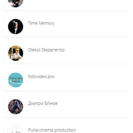
Time Memory
Oleksii Stepanenko
fotovideo.pro
Дмитро Блінов
Pulse.cinema production