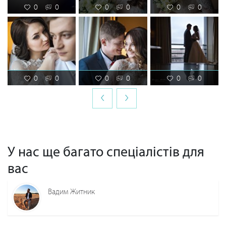
0
0
0
0
0
0
0
0
0
0
0
0
‹
›
У нас ще багато спеціалістів для
вас
Вадим Житник