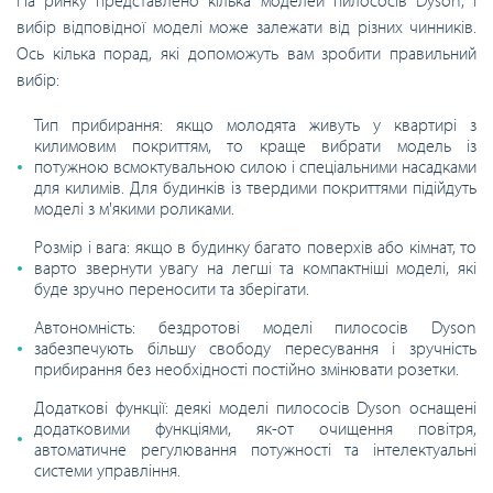
На ринку представлено кілька моделей пилососів Dyson, і
вибір відповідної моделі може залежати від різних чинників.
Ось кілька порад, які допоможуть вам зробити правильний
вибір:
Тип прибирання: якщо молодята живуть у квартирі з
килимовим покриттям, то краще вибрати модель із
потужною всмоктувальною силою і спеціальними насадками
для килимів. Для будинків із твердими покриттями підійдуть
моделі з м'якими роликами.
Розмір і вага: якщо в будинку багато поверхів або кімнат, то
варто звернути увагу на легші та компактніші моделі, які
буде зручно переносити та зберігати.
Автономність: бездротові моделі пилососів Dyson
забезпечують більшу свободу пересування і зручність
прибирання без необхідності постійно змінювати розетки.
Додаткові функції: деякі моделі пилососів Dyson оснащені
додатковими функціями, як-от очищення повітря,
автоматичне регулювання потужності та інтелектуальні
системи управління.