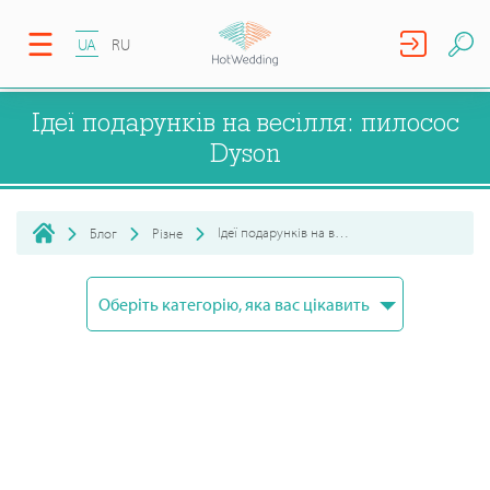
UA
RU
Ідеї подарунків на весілля: пилосос
Dyson
Ідеї подарунків на весілля: пилосос Dyson
Блог
Різне
Оберіть категорію, яка вас цікавить