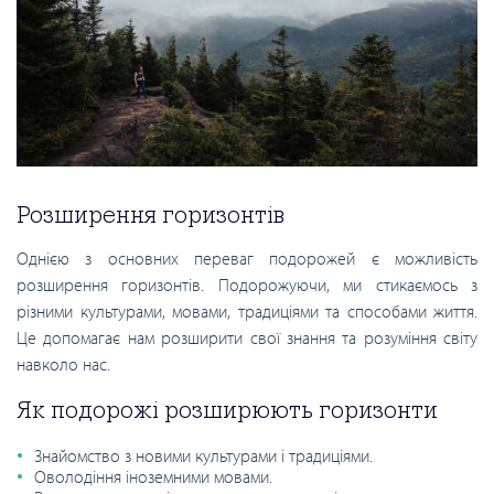
Розширення горизонтів
Однією з основних переваг подорожей є можливість
розширення горизонтів. Подорожуючи, ми стикаємось з
різними культурами, мовами, традиціями та способами життя.
Це допомагає нам розширити свої знання та розуміння світу
навколо нас.
Як подорожі розширюють горизонти
Знайомство з новими культурами і традиціями.
Оволодіння іноземними мовами.