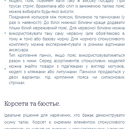
моделі, пояс повинен мати таку ж високу посадку. При
трусах стрінг, бразиліана або сліп із заниженою талією пояс
можна вибирати будь-якої висоти.
Поєднання кольорів між поясом, білизною та панчохами (у
разі їх наявності). До білої нижньої білизни краще додавати
тільки білий мереживний пояс. Для червоної білизни можна
використовувати таку саму червону (але обов'язково в
тому ж тоні) або базову чорну. Для чорного спокусливого
комплекту можна експериментувати із різними відтінками
аксесуара.
Тип кріплення панчіх, якщо пояс використовуватиметься
разом з ними. Серед асортиментів спокусливих моделей
можна знайти товари з підв'язками у вигляді мотузків,
моделі з клямками або липучками. Панчохи продаються у
двох варіантах: під кріплення пояса чи силіконових
стрічках.
Корсети та бюстьє.
Ідеальне рішення для наречених, хто бажає демонструвати
осину талію. Корсет є окремим елементом спокусливого
комплекту та купується окремо у спеціалізованому інтернет-