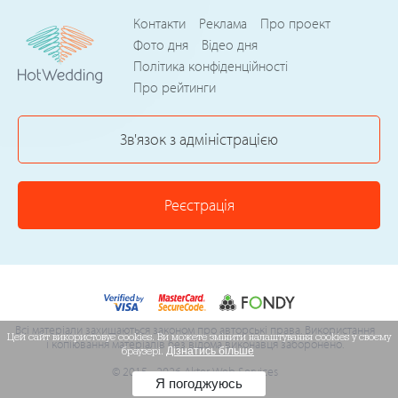
Контакти
Реклама
Про проект
Фото дня
Відео дня
Політика конфіденційності
Про рейтинги
Зв'язок з адміністрацією
Реєстрація
Всі матеріали захищаються законом про авторські права. Використання
Цей сайт використовує cookies. Ви можете змінити налаштування cookies у своєму
і копіювання матеріалів без відома виконавця заборонено.
браузері.
Дізнатись більше
© 2015 - 2026 Akter Web Services
Я погоджуюсь