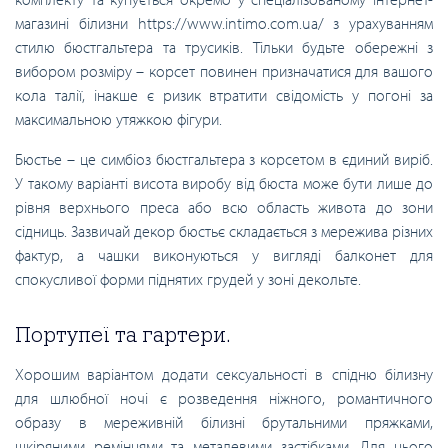
магазині білизни https://www.intimo.com.ua/ з урахуванням
стилю бюстгальтера та трусиків. Тільки будьте обережні з
вибором розміру – корсет повинен призначатися для вашого
кола талії, інакше є ризик втратити свідомість у погоні за
максимальною утяжкою фігури.
Бюстье – це симбіоз бюстгальтера з корсетом в єдиний виріб.
У такому варіанті висота виробу від бюста може бути лише до
рівня верхнього преса або всю область живота до зони
сідниць. Зазвичай декор бюстьє складається з мережива різних
фактур, а чашки виконуються у вигляді балконет для
спокусливої форми піднятих грудей у зоні декольте.
Портупеї та гартери.
Хорошим варіантом додати сексуальності в спідню білизну
для шлюбної ночі є розведення ніжного, романтичного
образу в мереживній білизні брутальними пряжками,
шкіряними ремінцями та металевими застібками. Для цього