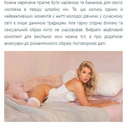
Кожна наречена прагне бути чарівною та бажаною для свого
чоловіка в першу шлюбну ніч. Те, що колись одним із
найважливіших моментів у житті молодої дівчини, у сучасному
світі є лише даниною традиціям. Але гарну спідню білизну та
сексуальний образ ніхто не скасовував. Вибрати звабливий
комплект для весільної ночі можна тут, а про додаткові
аксесуари до романтичного образу поговоримо далі.