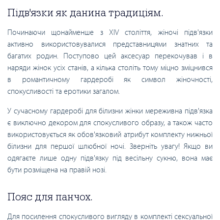
Підв'язки як данина традиціям.
Починаючи щонайменше з XIV століття, жіночі підв'язки
активно використовувалися представницями знатних та
багатих родин. Поступово цей аксесуар перекочував і в
наряди жінок усіх станів, а кілька століть тому міцно зміцнився
в романтичному гардеробі як символ жіночності,
спокусливості та еротики загалом.
У сучасному гардеробі для білизни жінки мереживна підв'язка
є виключно декором для спокусливого образу, а також часто
використовується як обов'язковий атрибут комплекту нижньої
білизни для першої шлюбної ночі. Зверніть увагу! Якщо ви
одягаєте лише одну підв'язку під весільну сукню, вона має
бути розміщена на правій нозі.
Пояс для панчох.
Для посилення спокусливого вигляду в комплекті сексуальної