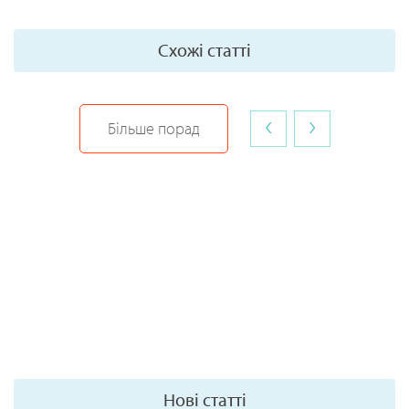
Схожі статті
‹
›
Більше порад
Нові статті