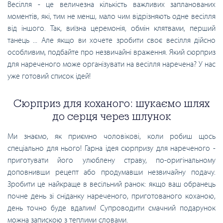
Весілля - це величезна кількість важливих запланованих
моментів, які, тим не менш, мало чим відрізняють одне весілля
від іншого. Так, виїзна церемонія, обмін клятвами, перший
танець ... Але якщо ви хочете зробити своє весілля дійсно
особливим, подбайте про незвичайні враження. Який сюрприз
для нареченого може організувати на весілля наречена? У нас
уже готовий список ідей!
Сюрприз для коханого: шукаємо шлях
до серця через шлунок
Ми знаємо, як приємно чоловікові, коли робиш щось
спеціально для нього! Гарна ідея сюрпризу для нареченого -
приготувати його улюблену страву, по-оригінальному
доповнивши рецепт або продумавши незвичайну подачу.
Зробити це найкраще в весільний ранок: якщо ваш обранець
почне день зі сніданку нареченого, приготованого коханою,
день точно буде вдалим! Супроводити смачний подарунок
можна запискою з теплими словами.