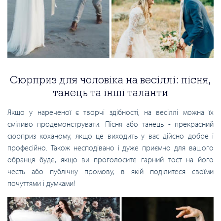
Сюрприз для чоловіка на весіллі: пісня,
танець та інші таланти
Якщо у нареченої є творчі здібності, на весіллі можна їх
сміливо продемонструвати. Пісня або танець - прекрасний
сюрприз коханому, якщо це виходить у вас дійсно добре і
професійно. Також несподівано і дуже приємно для вашого
обранця буде, якщо ви проголосите гарний тост на його
честь або публічну промову, в якій поділитеся своїми
почуттями і думками!