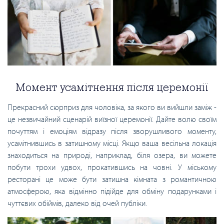
Момент усамітнення після церемонії
Прекрасний сюрприз для чоловіка, за якого ви вийшли заміж -
це незвичайний сценарій виїзної церемонії. Дайте волю своїм
почуттям і емоціям відразу після зворушливого моменту,
усамітнившись в затишному місці. Якщо ваша весільна локація
знаходиться на природі, наприклад, біля озера, ви можете
побути трохи удвох, прокатившись на човні. У міському
ресторані це може бути затишна кімната з романтичною
атмосферою, яка відмінно підійде для обміну подарунками і
чуттєвих обіймів, далеко від очей публіки.