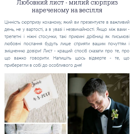
Любовний лист - милий сюрприз
нареченому на весілля
Цінність сюрпризу коханому, який ви презентуєте в важливий
день, не у вартості, а в увазі і незвичайності. Якщо між вами -
трепетні і ніжні стосунки, такі приємні дрібниці як письмові
любовні послання будуть лише сприяти вашим почуттям і
зміцненню довіри! Лист - кращий спосіб сказати про те, про
що важко говорити. Напишіть щось відверте - те, що
приберегли в собі до особливого дня!