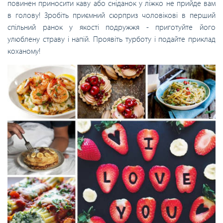
повинен приносити каву або сніданок у ліжко не прийде вам
в голову! Зробіть приємний сюрприз чоловікові в перший
спільний ранок у якості подружжя - приготуйте його
улюблену страву і напій. Проявіть турботу і подайте приклад
коханому!