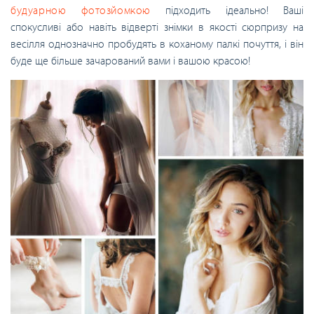
будуарною фотозйомкою
підходить ідеально! Ваші
спокусливі або навіть відверті знімки в якості сюрпризу на
весілля однозначно пробудять в коханому палкі почуття, і він
буде ще більше зачарований вами і вашою красою!