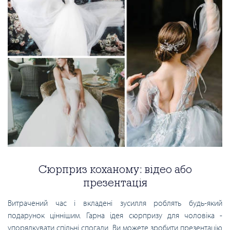
Сюрприз коханому: відео або
презентація
Витрачений час і вкладені зусилля роблять будь-який
подарунок ціннішим. Гарна ідея сюрпризу для чоловіка -
упорядкувати спільні спогади. Ви можете зробити презентацію