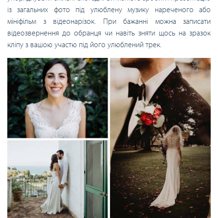
із загальних фото під улюблену музику нареченого або
мініфільм з відеонарізок. При бажанні можна записати
відеозвернення до обранця чи навіть зняти щось на зразок
кліпу з вашою участю під його улюблений трек.