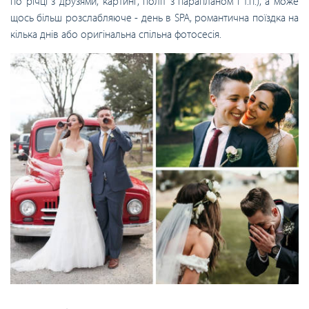
по річці з друзями, картинг, політ з парапланом і т.п.), а може
щось більш розслабляюче - день в SPA, романтична поїздка на
кілька днів або оригінальна спільна фотосесія.