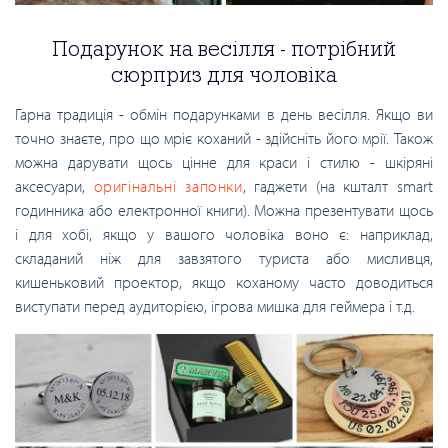
Подарунок на весілля - потрібний
сюрприз для чоловіка
Гарна традиція - обмін подарунками в день весілля. Якщо ви
точно знаєте, про що мріє коханий - здійсніть його мрії. Також
можна дарувати щось цінне для краси і стилю - шкіряні
аксесуари,
оригінальні запонки
, гаджети (на кшталт smart
годинника або електронної книги). Можна презентувати щось
і для хобі, якщо у вашого чоловіка воно є: наприклад,
складаний ніж для завзятого туриста або мисливця,
кишеньковий проектор, якщо коханому часто доводиться
виступати перед аудиторією, ігрова мишка для геймера і т.д.