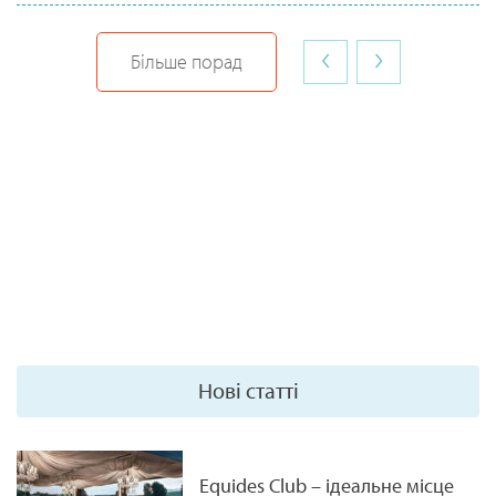
‹
›
Більше порад
Нові статті
Equides Club – ідеальне місце