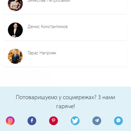
Денис Константинов
Тарас Нагірняк
Потоваришуємо у соцмережах? З нами
гаряче!