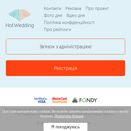
Контакти
Реклама
Про проект
Фото дня
Відео дня
Політика конфіденційності
Про рейтинги
Зв'язок з адміністрацією
Реєстрація
Всі матеріали захищаються законом про авторські права. Використання
Цей сайт використовує cookies. Ви можете змінити налаштування cookies у своєму
і копіювання матеріалів без відома виконавця заборонено.
браузері.
Дізнатись більше
© 2015 - 2026 Akter Web Services
Я погоджуюсь