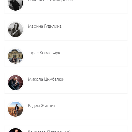
Марина Гудилина
Тарас Ковальчук
Микола Цимбалюк
Вадим Житник
Вячеслав Петроський