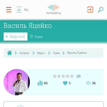
UA
RU
Василь Яцейко
Ведучий
Львів
Василь Яцейко
Каталог
Ведучі
Львів
(0)
40
5
3k