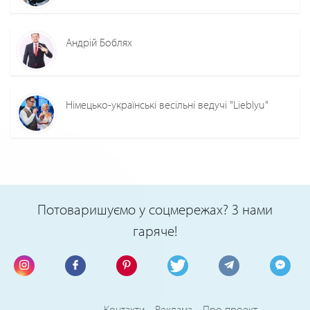
Андрій Боблях
Німецько-українські весільні ведучі "Lieblyu"
Потоваришуємо у соцмережах? З нами
гаряче!
Контакти
Реклама
Про проект