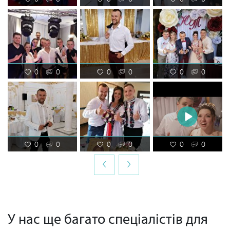
0
0
0
0
0
0
0
0
0
0
0
0
‹
›
У нас ще багато спеціалістів для