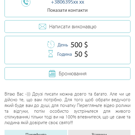
+3806395xx xx
Показати контакти
Написати виконавцю
500 $
День
50 $
Година
Бронювання
Вітаю Вас -))) Друзі писати можна довго та багато. Але чи це
дійсно те, що вам потрібно. Для того щоб обрати ведучого
який буде вам до душі, для початку Перегляньте відео ролики
та відгуки, потім особисто зустріньтеся для живого
спілкування,і тільки тоді ви на 100% впевнитеся, що це саме та
людина якій довірите своє свято!!!
Портфоліо
Відгуки