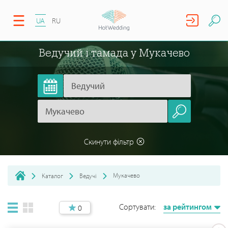
UA
RU
Ведучий і тамада у Мукачево
Скинути фільтр
Мукачево
Каталог
Ведучі
Сортувати:
за рейтингом
0