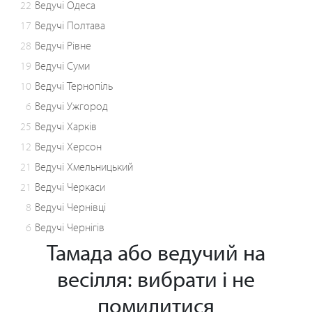
22
Ведучі Одеса
17
Ведучі Полтава
28
Ведучі Рівне
19
Ведучі Суми
10
Ведучі Тернопіль
6
Ведучі Ужгород
25
Ведучі Харків
12
Ведучі Херсон
21
Ведучі Хмельницький
21
Ведучі Черкаси
8
Ведучі Чернівці
6
Ведучі Чернігів
Тамада або ведучий на
весілля: вибрати і не
помилитися