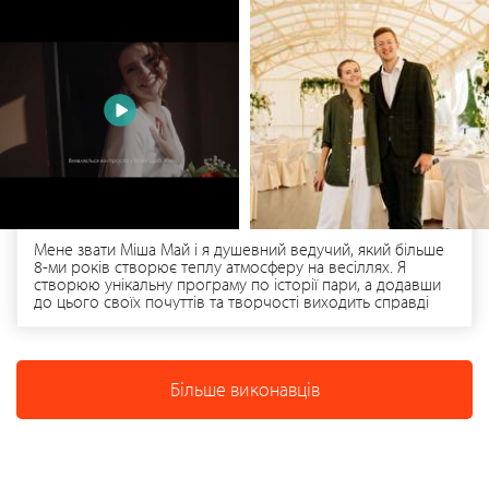
Мене звати Міша Май і я душевний ведучий, який більше
8-ми років створює теплу атмосферу на весіллях. Я
створюю унікальну програму по історії пари, а додавши
до цього своїх почуттів та творчості виходить справді
сімейне, душевне свято. Працюю в парі з крутим діджеєм,
у якого є все необхідне технічне забезпечення для свята
(світло, звук, дим, екран і т.д.), а також зі своєю коханою
дружиною, яка вирішує у Ваш день всі організаційні
Більше виконавців
питання. Якщо вам важливо щоб ведучий відчував вас, не
був нав'язливим, вів легко і був на одній хвилі з вашими
гостями - запрошую на зустріч-знайомство: за 60 хвилин у
вас в голові буде уявлення і розуміння вашого
весільного дня, ми познайомимось і відчуємо один
одного. Обирайте мене серцем і кохання вам! P.S. можете