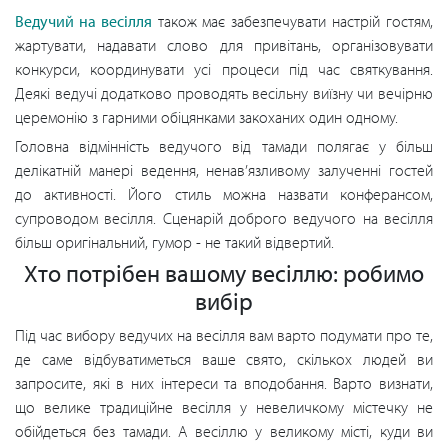
Ведучий на весілля
також має забезпечувати настрій гостям,
жартувати, надавати слово для привітань, організовувати
конкурси, координувати усі процеси під час святкування.
Деякі ведучі додатково проводять весільну виїзну чи вечірню
церемонію з гарними обіцянками закоханих один одному.
Головна відмінність ведучого від тамади полягає у більш
делікатній манері ведення, ненав’язливому залученні гостей
до активності. Його стиль можна назвати конферансом,
супроводом весілля. Сценарій доброго ведучого на весілля
більш оригінальний, гумор - не такий відвертий.
Хто потрібен вашому весіллю: робимо
вибір
Під час вибору ведучих на весілля вам варто подумати про те,
де саме відбуватиметься ваше свято, скількох людей ви
запросите, які в них інтереси та вподобання. Варто визнати,
що велике традиційне весілля у невеличкому містечку не
обійдеться без тамади. А весіллю у великому місті, куди ви