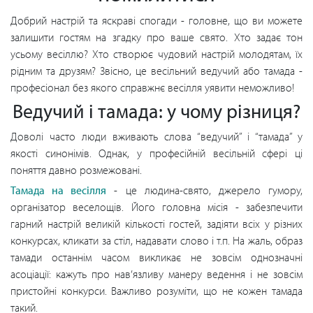
Добрий настрій та яскраві спогади - головне, що ви можете
залишити гостям на згадку про ваше свято. Хто задає тон
усьому весіллю? Хто створює чудовий настрій молодятам, їх
рідним та друзям? Звісно, це весільний ведучий або тамада -
професіонал без якого справжнє весілля уявити неможливо!
Ведучий і тамада: у чому різниця?
Доволі часто люди вживають слова “ведучий” і “тамада” у
якості синонімів. Однак, у професійній весільній сфері ці
поняття давно розмежовані.
Тамада на весілля
- це людина-свято, джерело гумору,
організатор веселощів. Його головна місія - забезпечити
гарний настрій великій кількості гостей, задіяти всіх у різних
конкурсах, кликати за стіл, надавати слово і т.п. На жаль, образ
тамади останнім часом викликає не зовсім однозначні
асоціації: кажуть про нав’язливу манеру ведення і не зовсім
пристойні конкурси. Важливо розуміти, що не кожен тамада
такий.