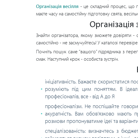
Організація весілля
- це складний процес, що по
маєте часу на самостійну підготовку свята, весіль
Організація 
Знайти організатора, якому зможете довіряти -
самостійно - не засмучуйтесь! У каталозі перевір
Почніть пошук саме “вашого” підрядника з перегл
смак. Наступний крок - особиста зустріч.
ініціативність. Бажаєте скористатися п
розуміють під цим поняттям. В ідеа
професіоналів, все - від А до Я
професіоналізм. Не поспішайте говори
акуратність. Вам обов’язково мають 
розмови пропонуватиме ідеї та варіанти
спеціалізованість: визначтесь з бюдж