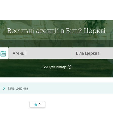
Весільні агенції в Білій Церкві
Скинути фільтр
Біла Церква
0