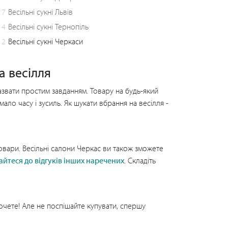
17
Весільні сукні Львів
4
Весільні сукні Тернопіль
2
Весільні сукні Черкаси
а весілля
звати простим завданням. Товару на будь-який
ало часу і зусиль. Як шукати вбрання на весілля -
товари. Весільні салони Черкас ви також зможете
айтеся до відгуків інших наречених
. Складіть
очете! Але не поспішайте купувати, спершу