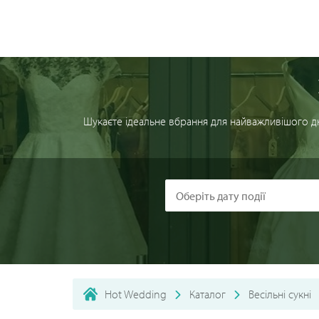
Шукаєте ідеальне вбрання для найважливішого дн
Hot Wedding
Каталог
Весільні сукні