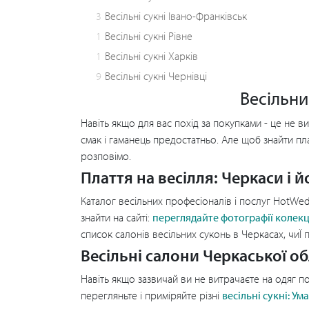
3
Весільні сукні Івано-Франківськ
1
Весільні сукні Рівне
1
Весільні сукні Харків
9
Весільні сукні Чернівці
Весільни
Навіть якщо для вас похід за покупками - це не 
смак і гаманець предостатньо. Але щоб знайти пла
розповімо.
Плаття на весілля: Черкаси і 
Каталог весільних професіоналів і послуг HotWed
знайти на сайті:
переглядайте фотографії колекц
список салонів весільних суконь в Черкасах, чиЇ п
Весільні салони Черкаської об
Навіть якщо зазвичай ви не витрачаєте на одяг 
перегляньте і приміряйте різні
весільні сукні: Ум