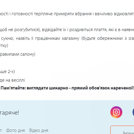
жності і готовності терпляче приміряти вбрання і ввічливо відмовл
об не розгубитися), відвідайте їх і роздивіться плаття, які є в наявно
сукню, назвіть її працівникам магазину (будьте обережними з оз
тку)
правилами салону)
ьше 2-х)
де на весіллі
Пам'ятайте: виглядати шикарно - прямий обов'язок нареченої!
гаряче!
т
Фото дня
Відео дня
Зв'яз