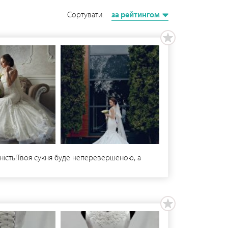
Сортувати:
за рейтингом
ьність!Твоя сукня буде неперевершеною, а