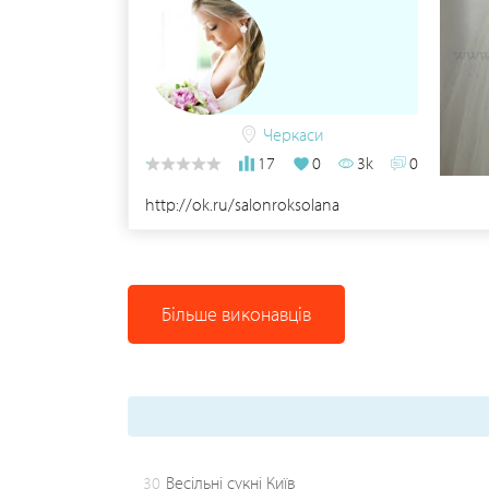
Черкаси
17
0
3k
0
http://ok.ru/salonroksolana
Більше виконавців
30
Весільні сукні Київ