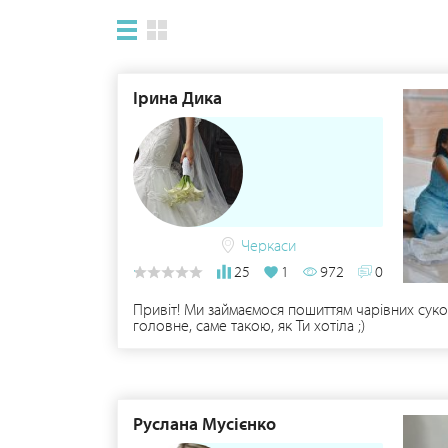
Ірина Дика
Черкаси
25
1
972
0
Привіт! Ми займаємося пошиттям чарівних сукон
головне, саме такою, як Ти хотіла ;)
Руслана Мусієнко