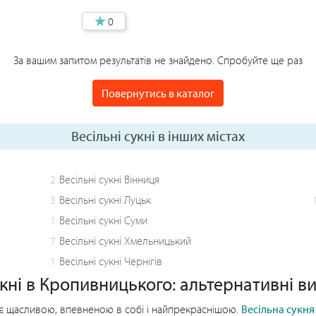
0
За вашим запитом результатів не знайдено. Спробуйте ще раз
Повернутись в каталог
Весільні сукні в інших містах
2
Весільні сукні Вінниця
3
Весільні сукні Луцьк
1
Весільні сукні Суми
7
Весільні сукні Хмельницький
1
Весільні сукні Чернігів
укні в Кропивницького: альтернативні в
ає щасливою, впевненою в собі і найпрекраснішою.
Весільна сукн