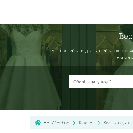
Вес
Перш ніж вибрати ідеальне вбрання наречен
Кропивниц
Hot Wedding
Каталог
Весільні сукні