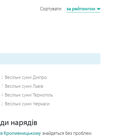
Сортувати:
за рейтингом
2
Весільні сукні Дніпро
17
Весільні сукні Львів
4
Весільні сукні Тернопіль
2
Весільні сукні Черкаси
иди нарядів
я в Кропивницькому
знайдеться без проблем: