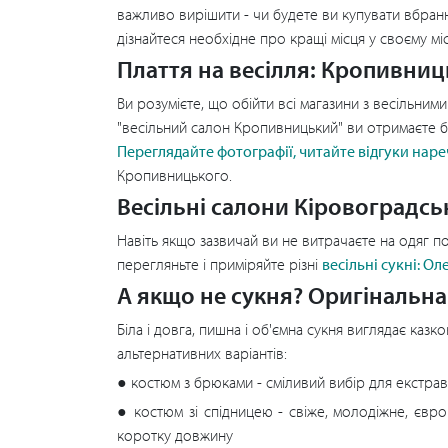
важливо вирішити - чи будете ви купувати вбрання
дізнайтеся необхідне про кращі місця у своєму міс
Плаття на весілля: Кропивниць
Ви розумієте, що обійти всі магазини з весільним
"весільний салон Кропивницький" ви отримаєте біль
Переглядайте фотографії, читайте відгуки нар
Кропивницького.
Весільні салони Кіровоградськ
Навіть якщо зазвичай ви не витрачаєте на одяг 
перегляньте і приміряйте різні
весільні сукні: О
А якщо не сукня? Оригінальн
Біла і довга, пишна і об'ємна сукня виглядає казк
альтернативних варіантів:
● костюм з брюками - сміливий вибір для екстрав
● костюм зі спідницею - свіже, молодіжне, євро
коротку довжину