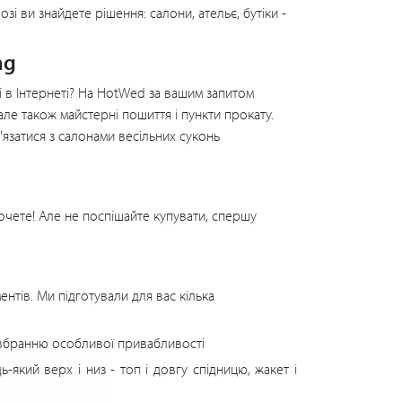
і ви знайдете рішення: салони, ательє, бутіки -
ng
щі в Інтернеті? На HotWed за вашим запитом
 але також майстерні пошиття і пункти прокату.
в'язатися з салонами весільних суконь
очете! Але не поспішайте купувати, спершу
ентів. Ми підготували для вас кілька
вбранню особливої ​​привабливості
який верх і низ - топ і довгу спідницю, жакет і