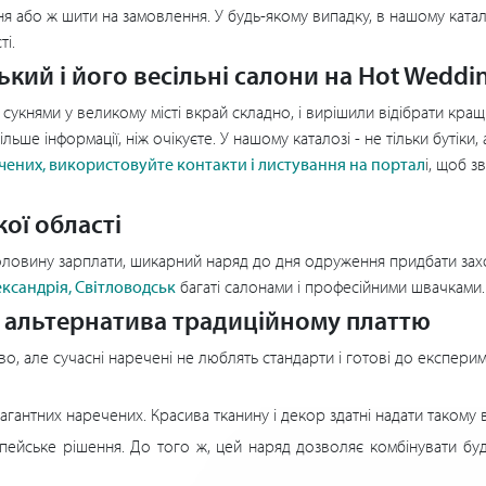
 або ж шити на замовлення. У будь-якому випадку, в нашому каталоз
ті.
кий і його весільні салони на Hot Weddi
и сукнями у великому місті вкрай складно, і вирішили відібрати кра
ше інформації, ніж очікуєте. У нашому каталозі - не тільки бутіки,
ечених, використовуйте контакти і листування на портал
і, щоб з
ої області
половину зарплати, шикарний наряд до дня одруження придбати зах
лександрія, Світловодськ
багаті салонами і професійними швачками.
а альтернатива традиційному платтю
ово, але сучасні наречені не люблять стандарти і готові до експерим
агантних наречених. Красива тканину і декор здатні надати такому 
пейське рішення. До того ж, цей наряд дозволяє комбінувати будь-