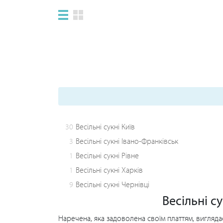
30
Весільні сукні Київ
3
Весільні сукні Івано-Франківськ
1
Весільні сукні Рівне
1
Весільні сукні Харків
9
Весільні сукні Чернівці
Весільні с
Наречена, яка задоволена своїм платтям, вигляд