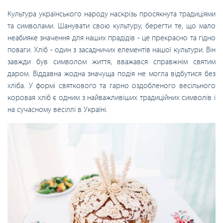
Культура українського народу наскрізь просякнута традиціями
та символами. Шанувати свою культуру, берегти те, що мало
неабияке значення для наших прадідів - це прекрасно та гідно
поваги. Хліб - один з засадничих елементів нашої культури. Він
завжди був символом життя, вважався справжнім святим
даром. Віддавна жодна значуща подія не могла відбутися без
хліба. У формі святкового та гарно оздобленого весільного
коровая хліб є одним з найважливіших традиційних символів і
на сучасному весіллі в Україні.