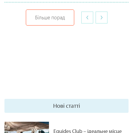
‹
›
Більше порад
Нові статті
Equides Club – ідеальне місце