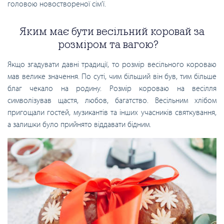
головою новоствореної сім’ї.
Яким має бути весільний коровай за
розміром та вагою?
Якщо згадувати давні традиції, то розмір весільного короваю
мав велике значення. По суті, чим більший він був, тим більше
благ чекало на родину. Розмір короваю на весілля
символізував щастя, любов, багатство. Весільним хлібом
пригощали гостей, музикантів та інших учасників святкування,
а залишки було прийнято віддавати бідним.