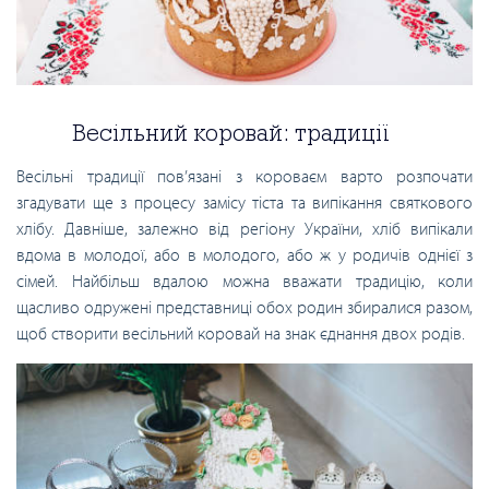
Весільний коровай: традиції
Весільні традиції пов’язані з короваєм варто розпочати
згадувати ще з процесу замісу тіста та випікання святкового
хлібу. Давніше, залежно від регіону України, хліб випікали
вдома в молодої, або в молодого, або ж у родичів однієї з
сімей. Найбільш вдалою можна вважати традицію, коли
щасливо одружені представниці обох родин збиралися разом,
щоб створити весільний коровай на знак єднання двох родів.