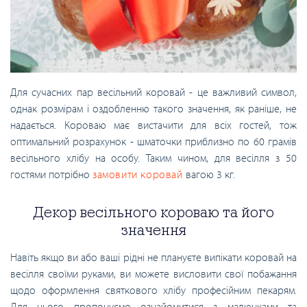
Для сучасних пар весільний коровай - це важливий символ,
однак розмірам і оздобленню такого значення, як раніше, не
надається. Короваю має вистачити для всіх гостей, тож
оптимальний розрахунок - шматочки приблизно по 60 грамів
весільного хлібу на особу. Таким чином, для весілля з 50
гостями потрібно
замовити коровай
вагою 3 кг.
Декор весільного короваю та його
значення
Навіть якщо ви або ваші рідні не плануєте випікати коровай на
весілля своїми руками, ви можете висловити свої побажання
щодо оформлення святкового хлібу професійним пекарям.
Для цього пропонуємо ознайомитися з малюнками та