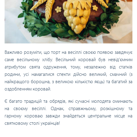
Важливо розуміти, що торт на весіллі своєю появою завдячує
саме весільному хлібу. Весільний коровай був невід’ємним
атрибутом свята одруження, тому, незалежно від статків
родини, усі намагалися спекти дійсно великий, смачний (з
найкращого борошна, з великою кількістю яєць) та багатий за
оздобленням коровай.
Є багато традицій та обрядів, які сучасні молодята оминають
на своєму весіллі. Однак, справжньому, розкішному та
гарному короваю завжди знайдеться центральне місце на
святковому столі українців!