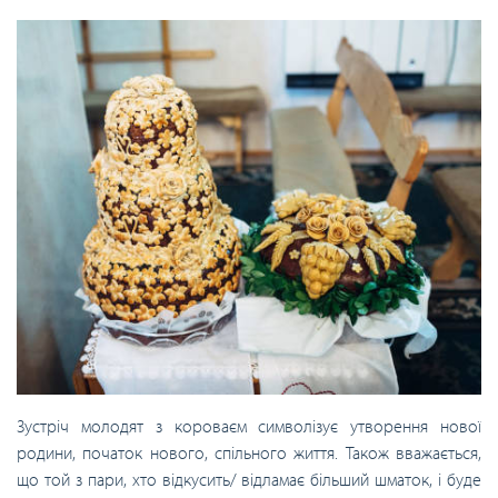
Зустріч молодят з короваєм символізує утворення нової
родини, початок нового, спільного життя. Також вважається,
що той з пари, хто відкусить/ відламає більший шматок, і буде