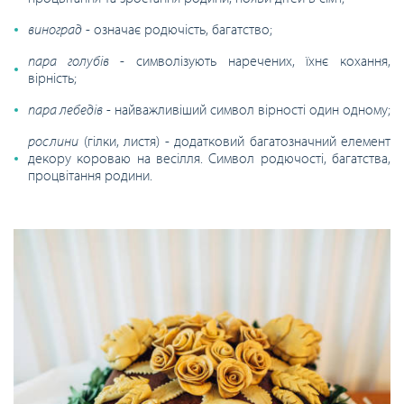
виноград
- означає родючість, багатство;
пара голубів
- символізують наречених, їхнє кохання,
вірність;
пара лебедів
- найважливіший символ вірності один одному;
рослини
(гілки, листя) - додатковий багатозначний елемент
декору короваю на весілля. Символ родючості, багатства,
процвітання родини.