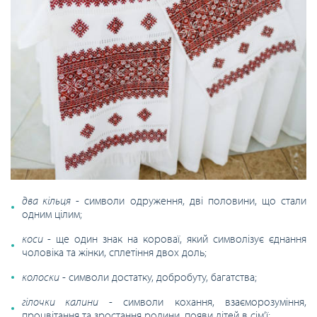
два кільця
- символи одруження, дві половини, що стали
одним цілим;
коси
- ще один знак на короваї, який символізує єднання
чоловіка та жінки, сплетіння двох доль;
колоски
- символи достатку, добробуту, багатства;
гілочки калини
- символи кохання, взаєморозуміння,
процвітання та зростання родини, появи дітей в сім’ї;