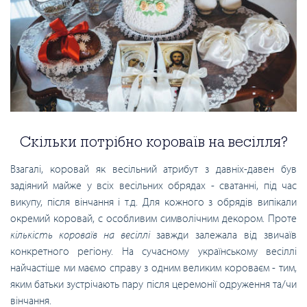
Скільки потрібно короваїв на весілля?
Взагалі, коровай як весільний атрибут з давніх-давен був
задіяний майже у всіх весільних обрядах - сватанні, під час
викупу, після вінчання і т.д. Для кожного з обрядів випікали
окремий коровай, с особливим символічним декором. Проте
кількість короваїв на весіллі
завжди залежала від звичаїв
конкретного регіону. На сучасному українському весіллі
найчастіше ми маємо справу з одним великим короваєм - тим,
яким батьки зустрічають пару після церемонії одруження та/чи
вінчання.