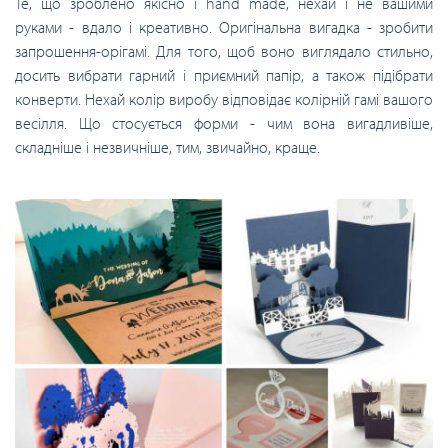
Те, що зроблено якісно і hand made, нехай і не вашими
руками - вдало і креативно. Оригінальна вигадка - зробити
запрошення-орігамі. Для того, щоб воно виглядало стильно,
досить вибрати гарний і приємний папір, а також підібрати
конверти. Нехай колір виробу відповідає колірній гамі вашого
весілля. Що стосується форми - чим вона вигадливіше,
складніше і незвичніше, тим, звичайно, краще.