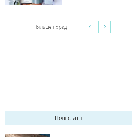
‹
›
Більше порад
Нові статті