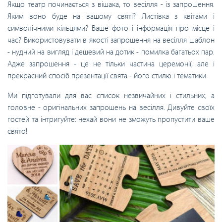
Якщо театр починається з вішака, то весілля - із запрошення.
Яким воно буде на вашому святі? Листівка з квітами і
символічними кільцями? Ваше фото і інформація про місце і
час? Використовувати в якості запрошення на весілля шаблон
- нудний на вигляд і дешевий на дотик - помилка багатьох пар.
Адже запрошення - це не тільки частина церемонії, але і
прекрасний спосіб презентації свята - його стилю і тематики.
Ми підготували для вас список незвичайних і стильних, а
головне - оригінальних запрошень на весілля. Дивуйте своїх
гостей та інтригуйте: нехай вони не зможуть пропустити ваше
свято!