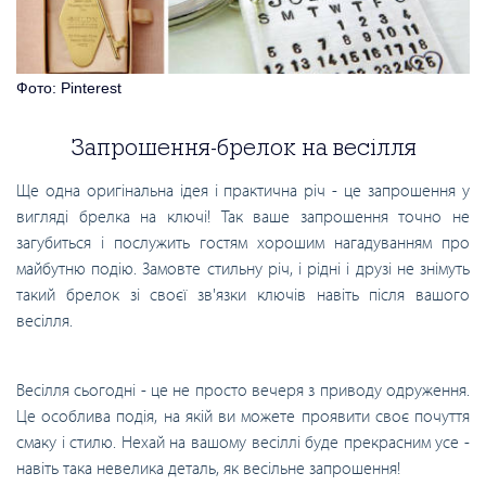
Фото: Pinterest
Запрошення-брелок на весілля
Ще одна оригінальна ідея і практична річ - це запрошення у
вигляді брелка на ключі! Так ваше запрошення точно не
загубиться і послужить гостям хорошим нагадуванням про
майбутню подію. Замовте стильну річ, і рідні і друзі не знімуть
такий брелок зі своєї зв'язки ключів навіть після вашого
весілля.
Весілля сьогодні - це не просто вечеря з приводу одруження.
Це особлива подія, на якій ви можете проявити своє почуття
смаку і стилю. Нехай на вашому весіллі буде прекрасним усе -
навіть така невелика деталь, як весільне запрошення!