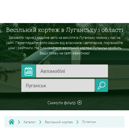
Весільний кортеж в Луганську і області
Замовити гарне і надійне авто на весілля в Луганську можна у нас на
сайті. Переглядайте фото машин від власників і автопарків, порівнюйте
ціни і рейтинги. Не сумнівайтеся: весільний кортеж Луганськ зробить
Вашу появу на святі ефектною!
Скинути фільтр
Луганськ
Каталог
Весільний кортеж