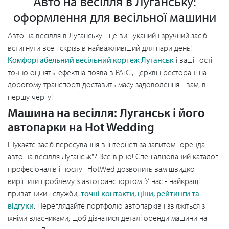
Авто на весілля в Луганську:
оформлення для весільної машини
Авто на весілля в Луганську - це вишуканий і зручний засіб
встигнути все і скрізь в найважливіший для пари день!
Комфортабельний весільний кортеж Луганськ
і ваші гості
точно оцінять: ефектна поява в РАГСі, церкві і ресторані на
дорогому транспорті доставить масу задоволення - вам, в
першу чергу!
Машина на весілля: Луганськ і його
автопарки на Hot Wedding
Шукаєте засіб пересування в Інтернеті за запитом "оренда
авто на весілля Луганськ"? Все вірно! Спеціалізований каталог
професіоналів і послуг HotWed дозволить вам швидко
вирішити проблему з автотранспортом. У нас - найкращі
приватники і служби,
точні контакти, ціни, рейтинги та
відгуки
. Переглядайте портфоліо автопарків і зв'яжіться з
їхніми власниками, щоб дізнатися деталі оренди машини на