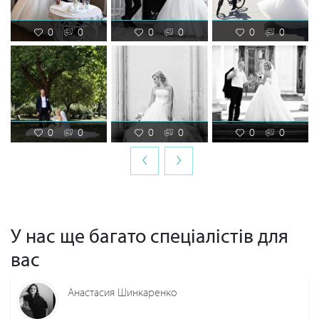
0
0
0
0
0
0
0
0
0
0
0
0
‹
›
У нас ще багато спеціалістів для
вас
Анастасия Шинкаренко