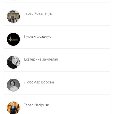
Тарас Ковальчук
Руслан Осадчук
Екатерина Замлелая
Любомир Ворона
Тарас Нагірняк