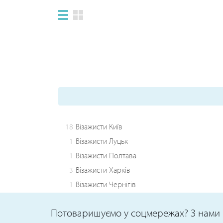
18
Візажисти Київ
1
Візажисти Луцьк
1
Візажисти Полтава
3
Візажисти Харків
1
Візажисти Чернігів
Потоваришуємо у соцмережах? З нами 