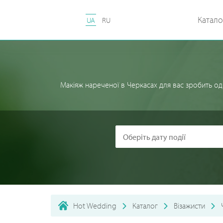
Катало
UA
RU
Макіяж нареченої в Черкасах для вас зробить од
Hot Wedding
Каталог
Візажисти