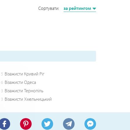
Сортувати:
за рейтингом
5
Візажисти Кривий Ріг
6
Візажисти Одеса
3
Візажисти Тернопіль
3
Візажисти Хмельницький