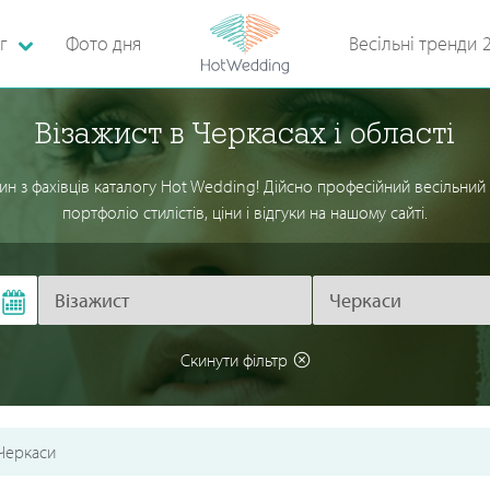
г
Фото дня
Весільні тренди 
Візажист в Черкасах і області
ин з фахівців каталогу Hot Wedding! Дійсно професійний весільний
портфоліо стилістів, ціни і відгуки на нашому сайті.
Скинути фільтр
Черкаси