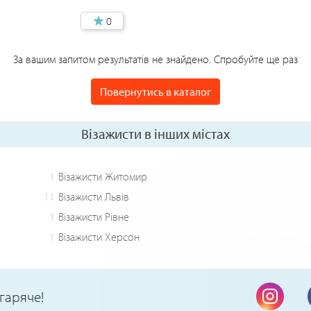
0
За вашим запитом результатів не знайдено. Спробуйте ще раз
Повернутись в каталог
Візажисти в інших містах
1
Візажисти Житомир
11
Візажисти Львів
1
Візажисти Рівне
1
Візажисти Херсон
гаряче!