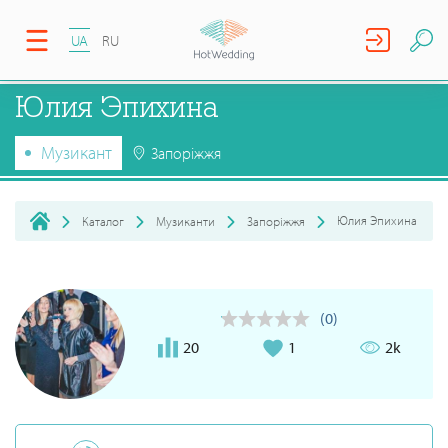
UA
RU
Юлия Эпихина
Музикант
Запоріжжя
Юлия Эпихина
Каталог
Музиканти
Запоріжжя
(0)
20
1
2k