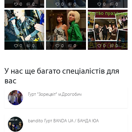
0
0
0
0
0
0
0
0
0
0
0
0
У нас ще багато спеціалістів для
вас
Гурт "Зорецвіт" м.Дрогобич
bandito Гурт BANDA UA / БАНДА ЮА