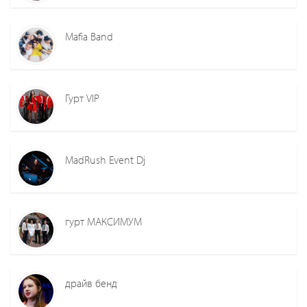
Mafia Band
Гурт VIP
MadRush Event Dj
гурт МАКСИМУМ
драйв бенд