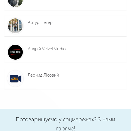
Артур Петер
Андрій VelvetStudio
Леонид Лiсовий
Потоваришуємо у соцмережах? З нами
гаряче!