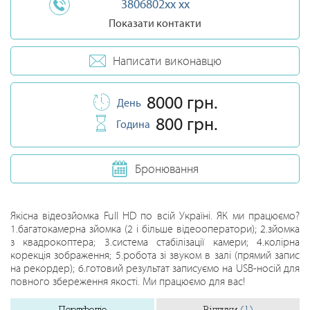
3806802xx xx
Показати контакти
Написати виконавцю
8000 грн.
День
800 грн.
Година
Бронювання
Якісна відеозйомка Full HD по всій Україні. ЯК ми працюємо?
1.багатокамерна зйомка (2 і більше відеооператори); 2.зйомка
з квадрокоптера; 3.система стабілізації камери; 4.колірна
корекція зображення; 5.робота зі звуком в залі (прямий запис
на рекордер); 6.готовий результат записуємо на USB-носій для
повного збереження якості. Ми працюємо для вас!
Портфоліо
Відгуки
(1)