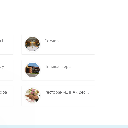
Банкет-холл Одесса Екатерина
Corvina
"Золотая арка" Культурно-развлекательный комп
Ленивая Вера
Гора
Ресторан «ЕЛІТА». Весілля у Львові