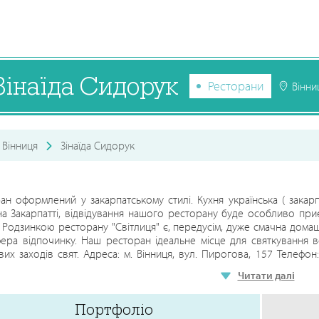
Зінаїда Сидорук
Ресторани
Вінни
Вінниця
Зінаїда Сидорук
ан оформлений у закарпатському стилі. Кухня українська ( закарп
на Закарпатті, відвідування нашого ресторану буде особливо приє
 Родзинкою ресторану "Світлиця" є, передусім, дуже смачна домашня
ера відпочинку. Наш ресторан ідеальне місце для святкування ве
вих заходів свят. Адреса: м. Вінниця, вул. Пирогова, 157 Телефон: 
-74 Ел. пошта: vinsvitlitsia@gmail.com Час роботи: з 11.00 до 
Читати далі
vip.vn.ua/restaurant/restoran_svitlitsya/
Портфоліо