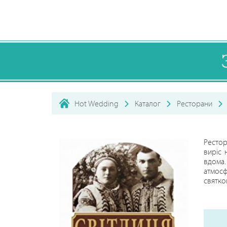
Hot Wedding
Каталог
Ресторани
Рестор
виріс 
вдома.
атмосф
святко
589-68
http://