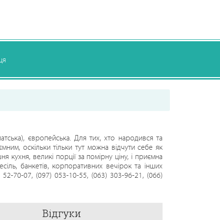
ця
атська), європейська. Для тих, хто народився та
мним, оскільки тільки тут можна відчути себе як
 кухня, великі порції за помірну ціну, і приємна
сіль, банкетів, корпоративних вечірок та інших
52-70-07, (097) 053-10-55, (063) 303-96-21, (066)
23.00; Вихідні: без вихідних Покликання на нас:
Відгуки