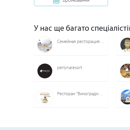
У нас ще багато спеціалісті
Семейная ресторация Квартира
perlynaresort
Ресторан "Виноградний Двор"