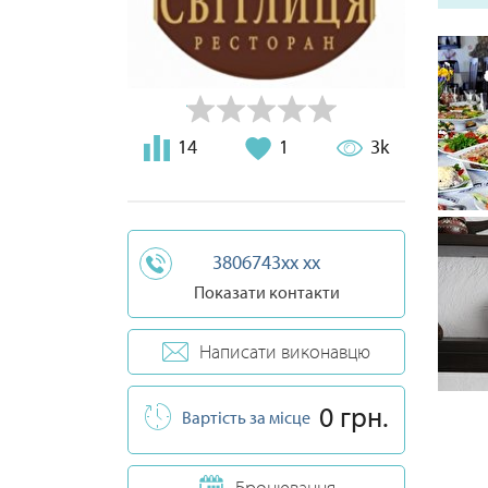
14
1
3k
3806743xx xx
Показати контакти
Написати виконавцю
0 грн.
Вартість за місце
Бронювання