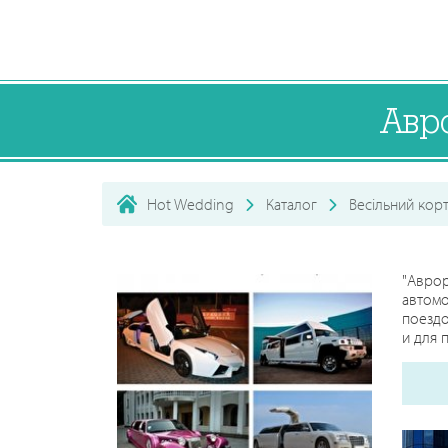
Авр
Hot Wedding
Каталог
Весільний кор
"Авро
автом
поездо
и для 