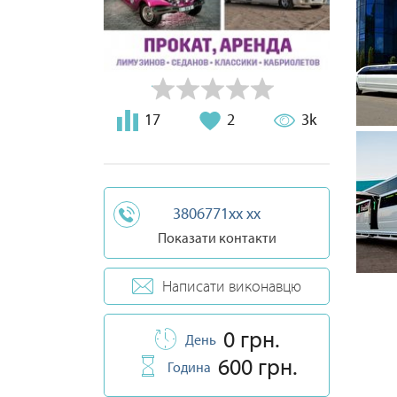
17
2
3k
3806771xx xx
Показати контакти
Написати виконавцю
0 грн.
День
600 грн.
Година