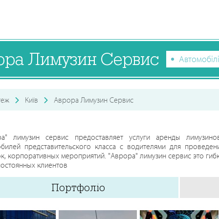
ора Лимузин Сервис
Автомобіл
теж
Київ
Аврора Лимузин Сервис
ра" лимузин сервис предоставляет услуги аренды лимузино
обилей представительского класса с водителями для проведени
к, корпоративных мероприятий. "Аврора" лимузин сервис это гибк
постоянных клиентов
Портфоліо