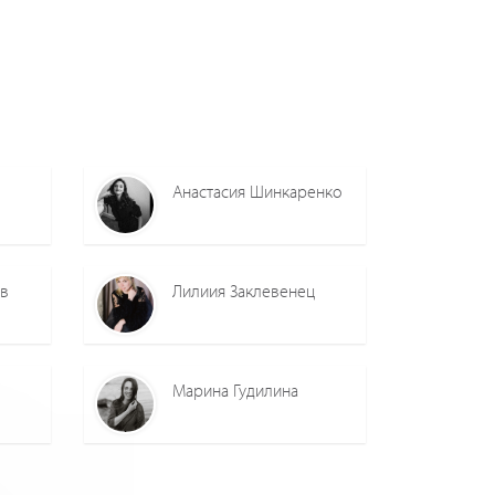
Анастасия Шинкаренко
ов
Лилиия Заклевенец
Марина Гудилина