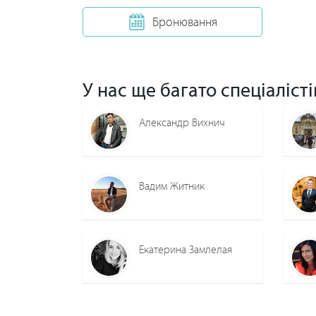
Бронювання
У нас ще багато спеціалісті
Александр Вихнич
Вадим Житник
Екатерина Замлелая