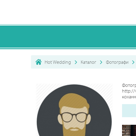
Hot Wedding
Каталог
Фотографи
Фотогр
http:/
коханн