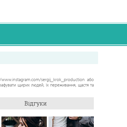
/www.instagram.com/sergij_krok_production або
графувати щирих людей, їх переживання, щастя та
Відгуки