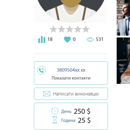
18
0
531
3809504xx xx
Показати контакти
Написати виконавцю
250 $
День
25 $
Година