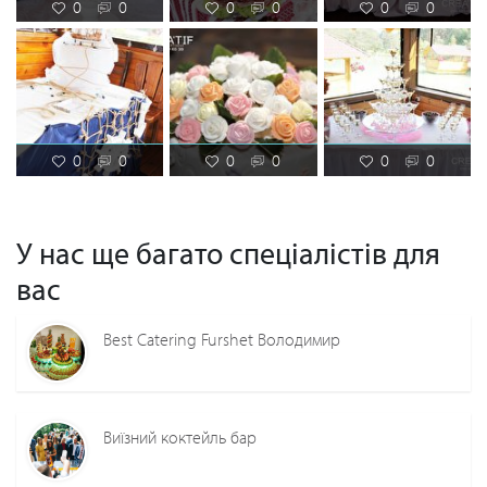
0
0
0
0
0
0
0
0
0
0
0
0
У нас ще багато спеціалістів для
вас
Best Catering Furshet Володимир
Виїзний коктейль бар