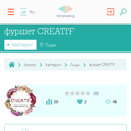
UA
RU
фуршет CREATI'F
Кейтерінг
Луцьк
фуршет CREATI'F
Каталог
Кейтерінг
Луцьк
(0)
20
2
4k