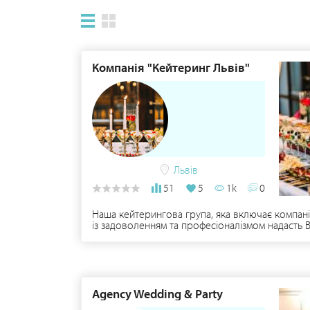
Компанія "Кейтеринг Львів"
Львів
51
5
1k
0
Наша кейтерингова група, яка включає компанію
із задоволенням та професіоналізмом надасть Ва
також урочистості будь-якого рівня. Ми запро
справить незабутнє враження на Вас та Ваших г
Вашим бажанням, ми організуємо захід почина
Перевагою кейтерингу під нашим керівництвом ,
надійність замовлення та обслуговування. Компа
Agency Wedding & Party