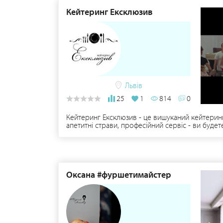
Кейтеринг Ексклюзив
Львів
25
1
814
0
Кейтеринг Ексклюзив - це вишуканий кейтеринг
апетитні страви, професійний сервіс - ви буде
Кейтеринг Ексклюзив!
Оксана #фуршетимайстер