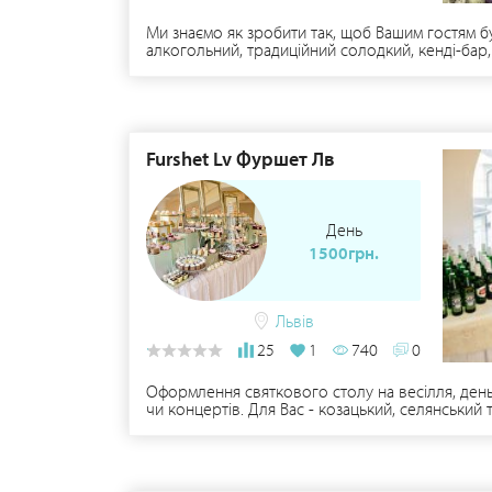
Ми знаємо як зробити так, щоб Вашим гостям б
алкогольний, традиційний солодкий, кенді-бар, м
закусками та десертами "EAT ME box"; - шокола
Адже, деталі мають значення!
Furshet Lv Фуршет Лв
День
1500грн.
Львів
25
1
740
0
Оформлення святкового столу на весілля, день
чи концертів. Для Вас - козацький, селянський 
баранина на вертелі, мангал-меню, виїзний пікн
карвинг, солодка випічка, торти, пляцки та ще