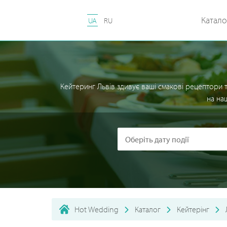
Катало
UA
RU
Кейтеринг Львів здивує ваші смакові рецептори 
на на
Hot Wedding
Каталог
Кейтерінг