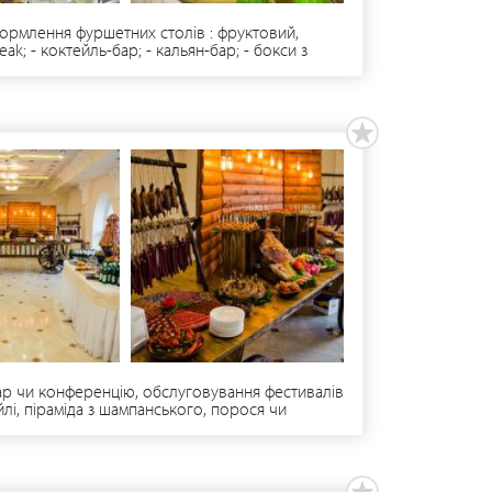
формлення фуршетних столів : фруктовий,
ak; - коктейль-бар; - кальян-бар; - бокси з
 Втілимо в реальність все, що Ви забажаєте.
ар чи конференцію, обслуговування фестивалів
йлі, піраміда з шампанського, порося чи
ний кейтеринг. кенді бар, шоколадний фонтан,
рацюємо по всій області.