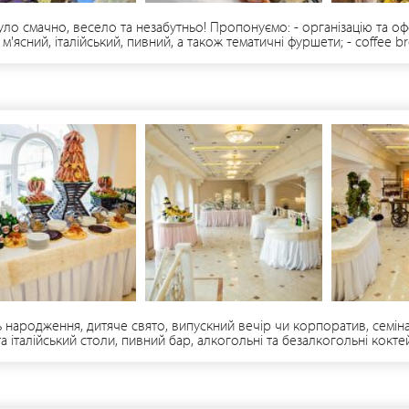
уло смачно, весело та незабутньо! Пропонуємо: - організацію та о
'ясний, італійський, пивний, а також тематичні фуршети; - coffee bre
дний фонтан. Також, надаємо послуги комплексного обслуговування.
 народження, дитяче свято, випускний вечір чи корпоратив, семін
та італійський столи, пивний бар, алкогольні та безалкогольні кокте
ік тощо. А також - кава-брейк, шведський стіл, канапе-фуршет, виїз
 багато чого смачного та яскравого для Вашого столу та настрою. П