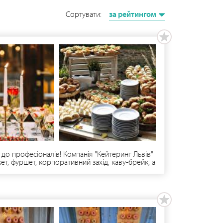
Сортувати:
за рейтингом
 до професіоналів! Компанія "Кейтеринг Львів"
кет, фуршет, корпоративний захід, каву-брейк, а
сійне обслуговування нашого персоналу
ераторами, фотографами, ведучими заходів. За
забезпечення розважальної програми.
го цех. Це забезпечить Вашому заходу якість і
 зручний для Вас час.