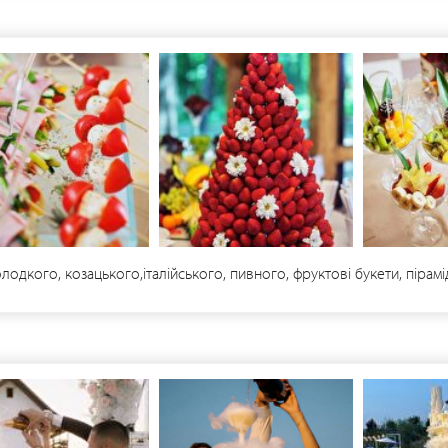
дкого, козацького,італійського, пивного, фруктові букети, пірамі