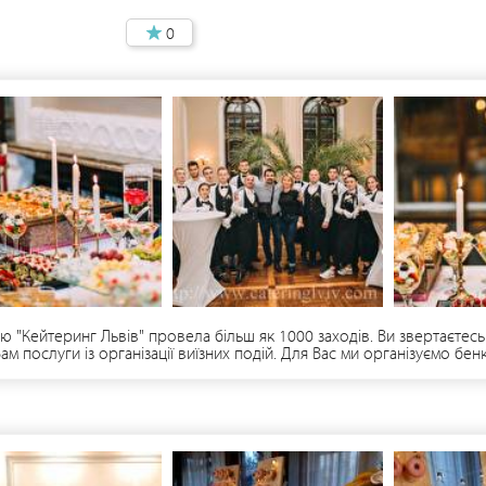
0
 "Кейтеринг Львів" провела більш як 1000 заходів. Ви звертаєтесь
м послуги із організації виїзних подій. Для Вас ми організуємо бен
понуємо Вашим гостям вишукані і смачні закуски та страви. Профе
остей. Компанія "Кейтеринг Львів" співпрацює із декораторами, оп
ючи від місця його проведення – включно до його оформлення та 
 є те, що доставка їжі відбувається безпосередньо з сертифіковано
нія "Кейтеринг Львів" нагодує Ваших гостей у будь-якому місці та у