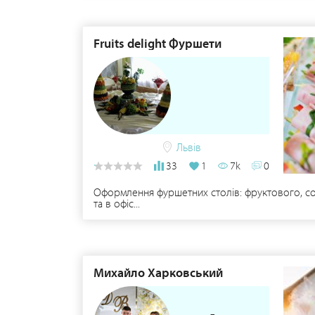
Fruits delight Фуршети
Львів
33
1
7k
0
Оформлення фуршетних столів: фруктового, соло
та в офіс...
Михайло Харковський