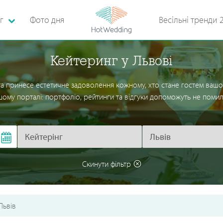
г
Фото дня
Весільні тренди 
Кейтеринг у Львові
та принесе естетичне задоволення кожному, хто стане гостем вашог
шому порталі: портфоліо, рейтинги та відгуки допоможуть не помил
Скинути фільтр
Львів