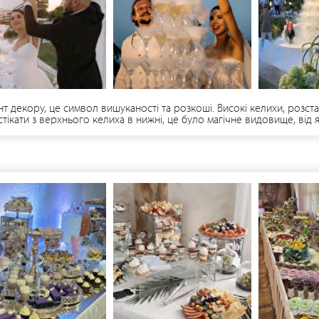
 декору, це символ вишуканості та розкоші. Високі келихи, розст
тікати з верхнього келиха в нижні, це було магічне видовище, від