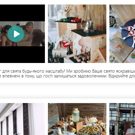
 для свята будь-якого масштабу! Ми зробимо Ваше свято яскравішим
те впевнені в тому, що гості залишаться задоволеними. Відкрийте д