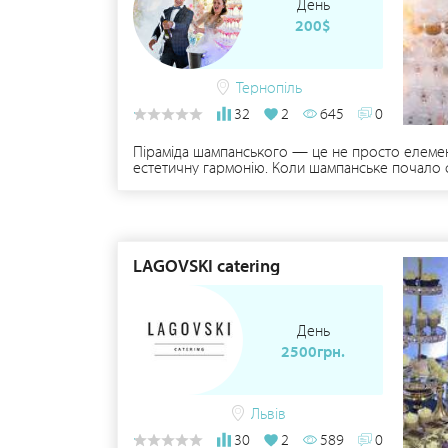
День
200$
Тернопіль
32
2
645
0
Піраміда шампанського — це не просто елемент
естетичну гармонію. Коли шампанське почало с
LAGOVSKI catering
День
2500грн.
Львів
30
2
589
0