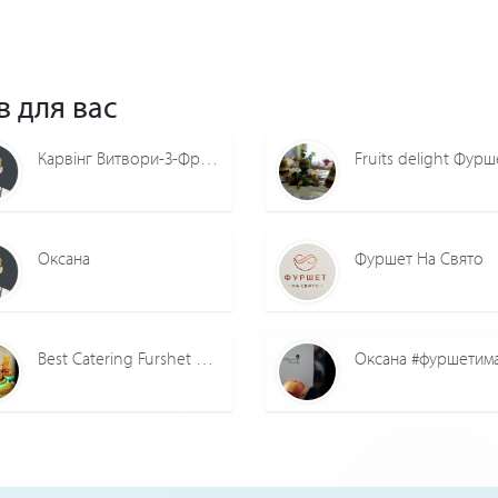
в для вас
Карвінг Витвори-З-Фруктів-Та-Овочів
Fruits delight Фурш
Оксана
Фуршет На Свято
Best Catering Furshet Володимир