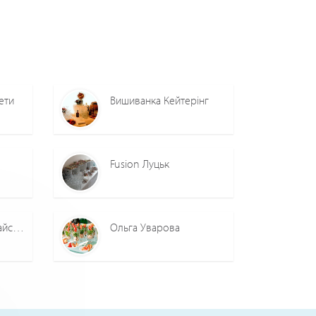
ети
Вишиванка Кейтерінг
Fusion Луцьк
Оксана #фуршетимайстер
Ольга Уварова