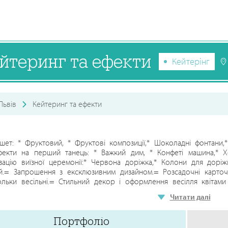
йтеринг та ефекти
Кейтерінг
Львів
Кейтеринг та ефекти
ет: * Фруктовий, * Фруктові композиції,* Шоколадні фонтани,* 
екти на перший танець: * Важкий дим, * Конфеті машина,* Хо
зацію виїзної церемонії:* Червона доріжка,* Колони для доріжк
.= Запрошення з ексклюзивним дизайном.= Розсадочні карточки
льки весільні.= Стильний декор і оформлення весілля квітам
ик.= Фаєр шоу.= Ведмедик та Панда (3,5 м).=Салюти =Піротехніка
Читати далі
Портфоліо