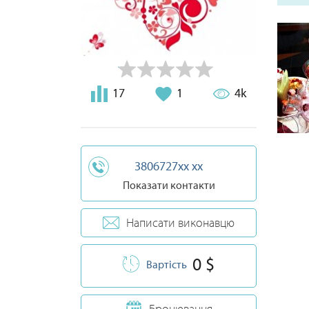
17
1
4k
3806727xx xx
Показати контакти
Написати виконавцю
0 $
Вартість
Бронювання