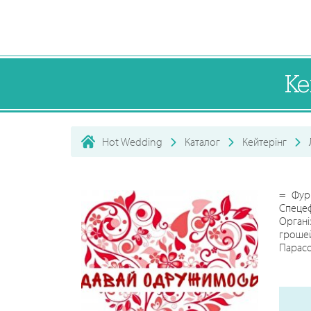
Ке
Hot Wedding
Каталог
Кейтерінг
= Фурш
Спецеф
Органі
грошей
Парасо
Фокусн