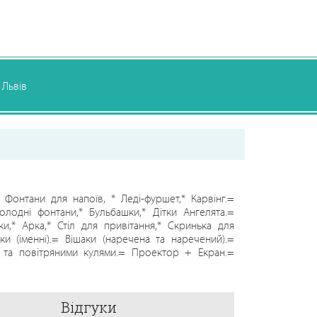
Львів
Фонтани для напоїв, * Леді-фуршет,* Карвінг.=
лодні фонтани,* Бульбашки,* Дітки Ангелята.=
и,* Арка,* Стіл для привітання,* Скринька для
 (іменні).= Вішаки (наречена та наречений).=
и та повітряними кулями.= Проектор + Екран.=
 =Феєрверки
Відгуки