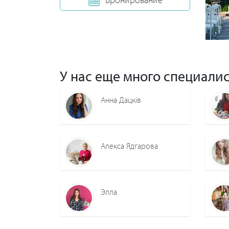
У нас еще много специалис
Анна Дацків
Алекса Ядгарова
Элла