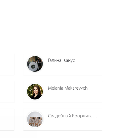
Галина Іванус
Melania Makarevych
Свадебный Координатор