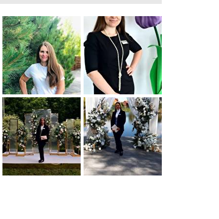
онтроль готовність локації до фотосесії Супровід
 наречених та свідків Виїзна церемонія готовність
Зустріч гостей, допомога з подарунками /квітами.
отовності банкетного залу. Розміщення столів,
нтроль видачі страв/ алкоголю, розрахунок з
роботи ведучого, артистів , інших підрядників.
ерігання Розрахунок з підрядниками та контроль
0
0
0
0
0
0
0
0