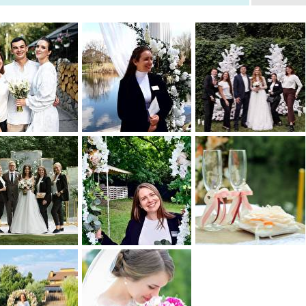
словення , викупу та ін.) Перша зустріч наречених (інструктаж) К
інчання , перевірка готовності реквізитів/ документів, інструктаж
ки. (Реквізит на своїх місцях) Контроль декору згідно референсів 
ство з локацією Контроль роботи офіціантів фуршет Перевірка г
ровка, розсадка гостів Робота з банкетним менеджером ( ко
аном , робота з таймінгом , вчасний винос страв ) Координація 
й виступ згідно сценарію Весільний торт , контроль приїзду, зб
ових домовленостей Вирішення форс- мажорних ситуацій
0
0
0
0
0
0
0
0
0
0
0
0