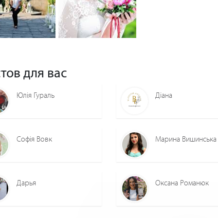
0
0
0
0
тов для вас
Юлія Гураль
Діана
Софія Вовк
Марина Вишинська
Дарья
Оксана Романюк