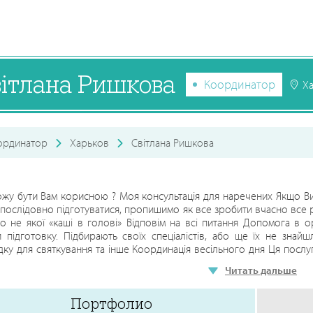
ітлана Ришкова
Координатор
Х
ординатор
Харьков
Світлана Ришкова
жу бути Вам корисною ? Моя консультація для наречених Якщо Ви 
 послідовно підготуватися, пропишимо як все зробити вчасно все р
о не якої «каші в голові» Відповім на всі питання Допомога в орг
 підготовку. Підбирають своїх спеціалістів, або ще їх не знайш
ку для святкування та інше Координація весільного дня Ця послуга
них до закінчення святкового вечора. Так же можлива часткова 
Читать дальше
 на ранок наречених/ прогулянку/виїздну церемонію/ банкет 
ль приїзду всіх підрядників( стилістів, фото/відео, ведучий, д
Портфолио
ки букету нареченої та бутоньєрки нареченого Перевірка та контр