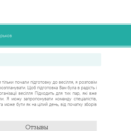
арьков
тільки почали підготовку до весілля, я розповім
озпланувати. Щоб підготовка Вам була в радість і
анізації весілля Підходить для тих пар, які вже
ли. Я можу запропонувати команду спеціалістів,
 може бути як на цілий день, від початку зборів
координація. Наприклад вам потрібна помічниця
У обов’язки весільного координатора входить:
екоратор і тд…) та комунікація з ними. Контроль
Отзывы
оль всіх необхідних речей до весільних традицій