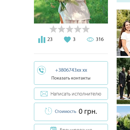
(благо
ЗАГС В
площад
Знайом
серві
рестор
Вчасни
23
3
316
фінанс
+3806743xx xx
Показать контакты
Написать исполнителю
0 грн.
Стоимость
Бронирование