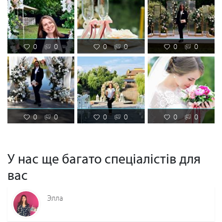
контроль фінансових домовленостей Вирішення форс-
мажорних ситуацій
0
0
0
0
0
0
0
0
0
0
0
0
У нас ще багато спеціалістів для
вас
Элла