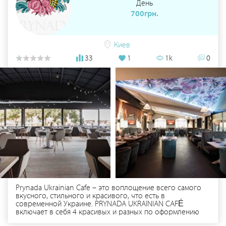
День
організовує різноманітні шоу-програми, займається
організацією відпочинку на природі. На банкетах у
700грн.
"Пайташ" звучить жива музика. Ваше свято в ресторанно-
відпочинковому комплексі «Пайташ» — це море
приємних емоцій та спогадів! Для гостей пропонується
розміщення в готелі чи романтичне бунгало над озером.
Киев
Територія комплексу знаходиться в оточенні соснового
33
1
1k
0
лісу та мальовничих озер – це справжній райський
куточок з незабутніми природними пейзажами, всього 17
км від Львова. ПАЙТАШ — це комплекс з розвиненою
інфраструктурою та унікальним зеленим ландшафтом Для
детальної інформації перейдіть за посиланням на
офіційний сайт https://www.paytash.com.ua/ або
зв'яжіться з нами по тел. +38 (067) 856-51-01 або +38
(066) 227-29-57
Prynada Ukrainian Cafe – это воплощение всего самого
вкусного, стильного и красивого, что есть в
современной Украине. PRYNADA UKRAINIAN CAFÉ
включает в себя 4 красивых и разных по оформлению
зала + прилежащий к ресторану газон. 1-й зал –