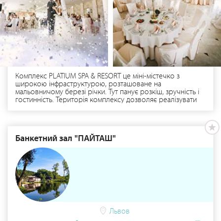
Комплекс PLATIUM SPA & RESORT це міні-містечко з
широкою інфраструктурою, розташоване на
мальовничому березі річки. Тут панує розкіш, зручність і
гостинність. Територія комплексу дозволяє реалізувати
найвибагливіші варіанти оформлень виїзних церемоній.
Мальовнича та затишна територія з різноманітним
ландшафтом ідеально підходить для весільної фотосесії.
Банкетний зал "ПАЙТАШ"
Львов