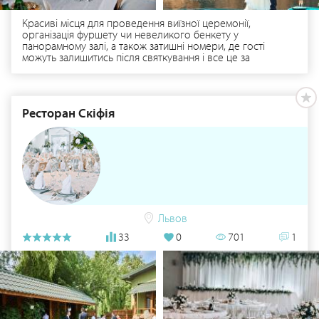
Красиві місця для проведення виїзної церемонії,
організація фуршету чи невеликого бенкету у
панорамному залі, а також затишні номери, де гості
можуть залишитись після святкування і все це за
доступними цінами. База відпочинку «Шепільська»
пропонує 2 варіанти виїзної церемонії на 30 осіб з
декораціями від 3400 грн., можливість організації
фуршету від 150 грн. з особи та вишуканого бенкету від
Ресторан Скіфія
350 грн. з особи. Деталі за тел..: 0952605010, 0983421800.
База відпочинку «Шепільська» - ідеальне місце для
початку нового життя!
Львов
33
0
701
1