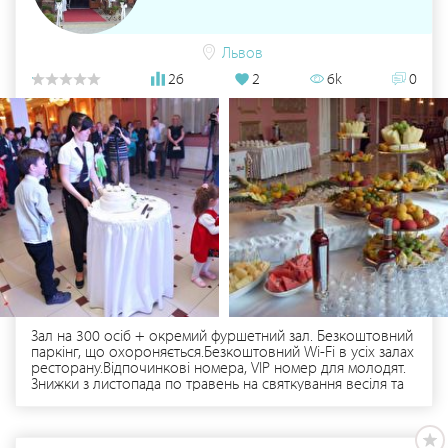
“Делікатес”. Спеціальні ціни: • на весільну подорож від
туроператора "Надія"; • на весільний торт і кенді-бар у
кольоровій гамі весілля від Кондитерського Дому "Надія".
Бронюйте вільну дату для Вашого весілля за тел.: (050)
Львов
434-09-87
26
2
6k
0
Зал на 300 осіб + окремий фуршетний зал. Безкоштовний
паркінг, що охороняється.Безкоштовний Wi-Fi в усіх залах
ресторану.Відпочинкові номера, VIP номер для молодят.
Знижки з листопада по травень на святкування весіля та
інших урочистей.Знижки для дітей 50%.