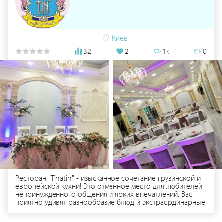
Киев
32
2
1k
0
Ресторан "Tinatin" - изысканное сочетание грузинской и
европейской кухни! Это отменное место для любителей
непринужденного общения и ярких впечатлений. Вас
приятно удивят разнообразие блюд и экстраординарные
решения в авторском оформлении. Здесь умело создают
кулинарную классику, добавляя при этом новые и