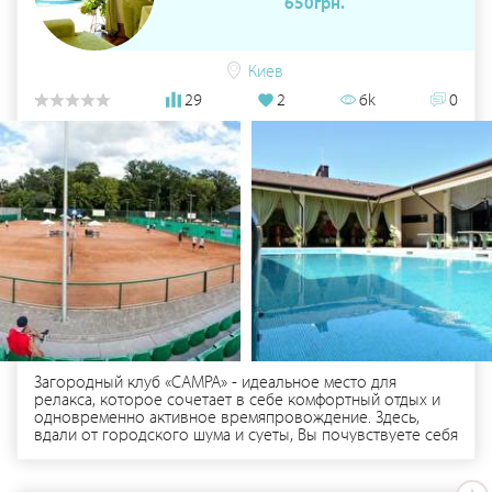
650грн.
персоналу не залишить Вас байдужими і Ви неодмінні
забажаєте повернутися до Нас. І головне - це за доступну
ціну: весілля – від 600 грн.ос., інші святкування
(урочистості) – за домовленістю. До 3 години ночі плата
Киев
за оренду відсутня. Також Ми подбали і про засоби
29
2
6k
0
Вашого пересування, що дасть можливість Вам і Вашим
гостям розважатись до ранку, адже Наша парковка
розрахована на 25 машин. Ми бажаємо Вам незабутніх
вражень!
Загородный клуб «CAMPA» - идеальное место для
релакса, которое сочетает в себе комфортный отдых и
одновременно активное времяпровождение. Здесь,
вдали от городского шума и суеты, Вы почувствуете себя
по-настоящему счастливым и полным сил! Комплекс
предлагает изысканные блюда японской, итальянской и
европейской кухни, а также всевозможные активности и