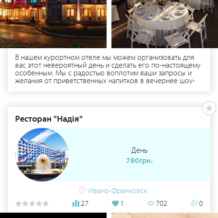
В нашем курортном отеле мы можем организовать для
вас этот невероятный день и сделать его по-настоящему
особенным. Мы с радостью воплотим ваши запросы и
желания от приветственных напитков в вечернее шоу-
программы. В романах все заканчивается свадьбой, а в
жизни, наоборот, все со свадьбы только и начинается.
Ресторан "Надія"
День
780грн.
Ивано-Франковск
27
1
702
0