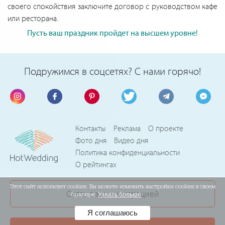
своего спокойствия заключите договор с руководством кафе
или ресторана.
Пусть ваш праздник пройдет на высшем уровне!
Подружимся в соцсетях? С нами горячо!
Контакты
Реклама
О проекте
Фото дня
Видео дня
Политика конфиденциальности
О рейтингах
Этот сайт использует cookies. Вы можете изменить настройки cookies в своем
Связь с администрацией
браузере.
Узнать больше
Я соглашаюсь