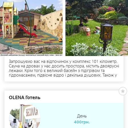
Запрошуємо вас на відпочинок у комплекс 101 кілометр.
Сауна на дровах у нас досить простора, містить двоярусні
лежаки. Крім того є великий басейн з підігрівом та
гідромасажем, підвісне відро і декілька душових. Також у
вашому розпорядженні буде американський більярд,
тенісний стіл та аерохокей. А ще у нашому закладі є 3
банкетних зала, смачна кухня та приємна для відпочинку
атмосфера! І найголовніше – у комплексі знаходиться
OLENA Готель
лише ваша компанія! Чекаємо Вас цілодобово!
День
400грн.