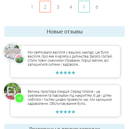
1
2
3
4
6
Новые отзывы
Ми святкували весілля у вашому закладі. Це було
весілля, про яке я мріяла з дитинства. Багато гостей,
столи повні смачними стравами, порції великі, всі
залишилися ситими і задоволе...
Велика, простора локація. Серед плюсів - це
озеленення та павільйон під накриттям. Є де і дітям
побігати і гостям цікаво провести час. Ми залишися
задоволенні. Обслуговування було...
Рестораны в других городах