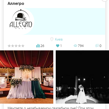
Аллегро
Киев
26
1
794
0
Мечтаете о незабываемом свадебном дне? При этом