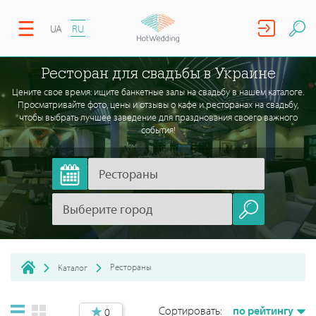
UA
RU
Ресторан для свадьбы в Украине
Цените свое время: ищите банкетные залы на свадьбу в нашем каталоге.
Просматривайте фото, цены и отзывы о кафе и ресторанах на свадьбу,
чтобы выбрать лучшее заведение для празднования своего важного
события!
Рестораны
Каталог
Сортировать:
по рейтингу
0