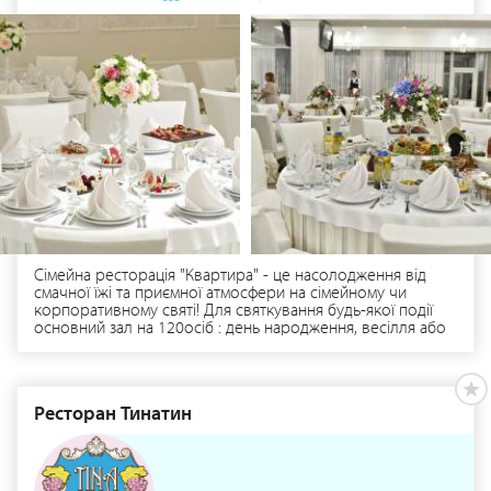
музику для Вашого свята та різноманітні шоу-програми.
Ласкаво просимо у світ чудового відпочинку та гарного
святкування «Скіфії».
Сімейна ресторація "Квартира" - це насолодження від
смачної їжі та приємної атмосфери на сімейному чи
корпоративному святі! Для святкування будь-якої події
основний зал на 120осіб : день народження, весілля або
корпоративу у закладі є спеціальне банкетне меню.
Також, у закладі є: Караоке зал, дитяча кімната ,літня
тераса.Сімейна ресторація «Квартира» — Ми готуємо для
вас, як для себе!
Ресторан Тинатин