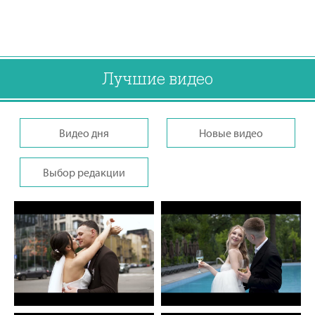
Лучшие видео
Видео дня
Новые видео
Выбор редакции
Іван Селіванов - Ivan
Іван Селіванов - Ivan
Selivanov
Selivanov
0
0
0
0