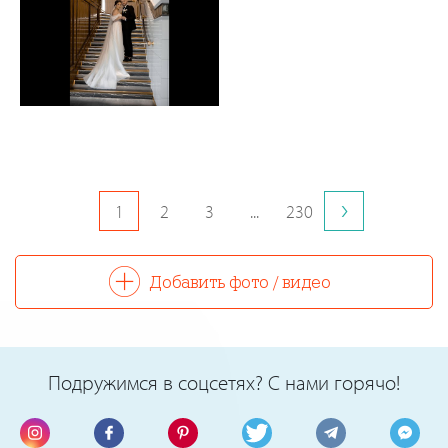
Юрій Буркуш
0
0
1
2
3
...
230
Добавить фото / видео
Подружимся в соцсетях? С нами горячо!