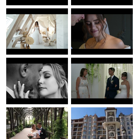
0
0
0
0
Іван Селіванов - Ivan
Андрій VelvetStudio
Selivanov
0
0
0
0
Ирина STUDIO
Андрій VelvetStudio
VERICA
0
0
0
0
Сергій
Сергій