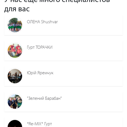
для вас
ОЛЕНА Shushvar
Гурт ТОРАЧКИ
Юрій Яремчук
"Зелений Барабан"
*Re-MIX* Гурт