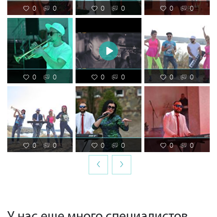
0
0
0
0
0
0
0
0
0
0
0
0
0
0
0
0
0
0
‹
›
У нас еще много специалистов