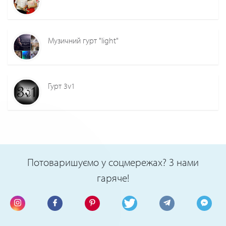
Музичний гурт "light"
Гурт 3v1
Потоваришуємо у соцмережах? З нами
гаряче!