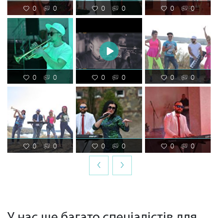
0
0
0
0
0
0
0
0
0
0
0
0
0
0
0
0
0
0
‹
›
У нас ще багато спеціалістів для