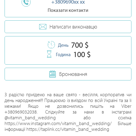
+3809690xx xx
Показати контакти
Написати виконавцю
700 $
День
100 $
Година
Бронювання
З радістю приїдемо на ваше свято - весілля, корпоратив чи
день народження!!! Працюємо із виїздом по всій Україні та за її
межами! Якщо не дозвонились пишіть на Viber
+380969032038. Слідкуйте за нами в інстаграмі
@vitamin_band_wedding або ссилка
https://www.instagram.com/vitamin_band_wedding/ Більше
інформації https://taplink.cc/vitamin_band_wedding