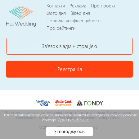
Контакти
Реклама
Про проект
Фото дня
Відео дня
Політика конфіденційності
Про рейтинги
Зв'язок з адміністрацією
Реєстрація
Всі матеріали захищаються законом про авторські права. Використання
Цей сайт використовує cookies. Ви можете змінити налаштування cookies у своєму
і копіювання матеріалів без відома виконавця заборонено.
браузері.
Дізнатись більше
© 2015 - 2026 Akter Web Services
Я погоджуюсь