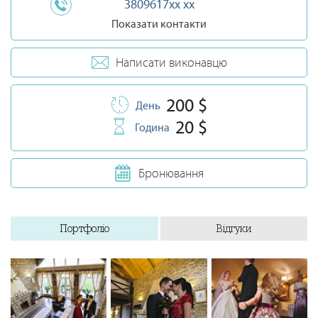
3809617xx xx
Показати контакти
Написати виконавцю
200 $
День
20 $
Година
Бронювання
Портфоліо
Відгуки