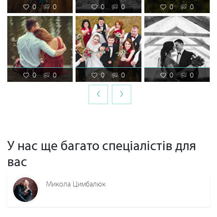
0
0
0
0
0
0
0
0
0
0
0
0
‹
›
У нас ще багато спеціалістів для
вас
Микола Цимбалюк