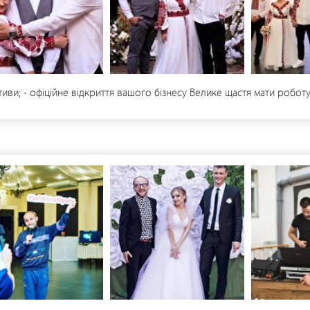
тиви; - офіційне відкриття вашого бізнесу Велике щастя мати робот