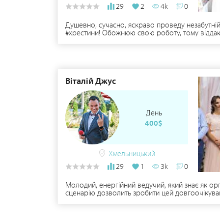
29
2
4k
0
Душевно, сучасно, яскраво проведу незабутній 
#хрестини! Обожнюю свою роботу, тому віддаю
Віталій Джус
День
400$
Хмельницький
29
1
3k
0
Молодий, енергійний ведучий, який знає як орга
сценарію дозволить зробити цей довгоочікуван