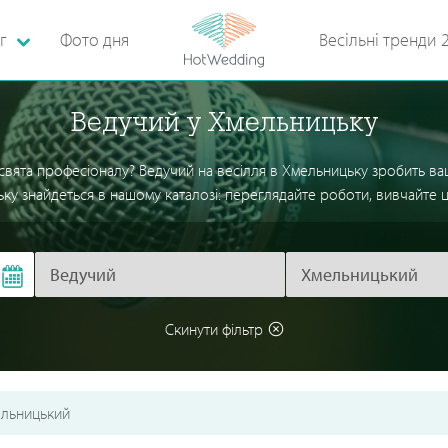
г
Фото дня
Весільні тренди 
Ведучий у Хмельницьку
 свята професіоналу? Ведучий на весілля в Хмельницьку зробить ваш
ку знайдеться в нашому каталозі: переглядайте роботи, вивчайте цін
Скинути фільтр
льницький