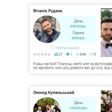
Віталік Рудзик
День
4000грн.
Година
400грн.
Хмельницький
27
1
648
0
Я ваш настрій! Плануєш свято але на фотографа
не заробити, моя ціль довести вас до сліз, (ві
інформацією звертайтесь за номером телефона
Леонід Купельський
День
10000грн.