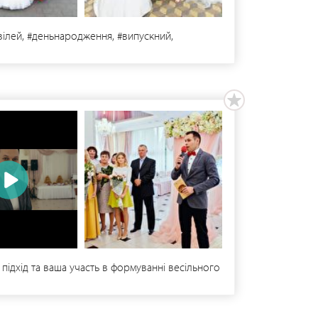
вілей, #деньнародження, #випускний,
 підхід та ваша участь в формуванні весільного