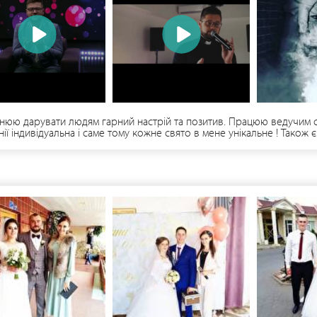
ожнюю дарувати людям гарний настрій та позитив. Працюю ведучим 
ії індивідуальна і саме тому кожне свято в мене унікальне ! Також
 мовами: українською та російською. Працюю по всій Україні, буду 
екаю, ну?