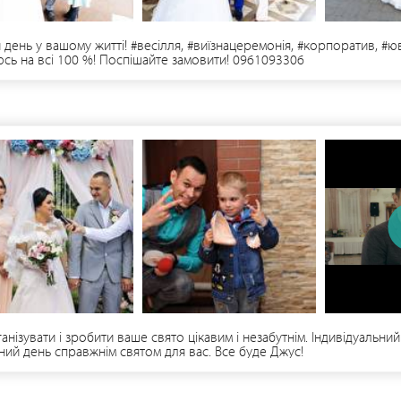
день у вашому житті! #весілля, #виїзнацеремонія, #корпоратив, #ю
сь на всі 100 %! Поспішайте замовити! 0961093306
нізувати і зробити ваше свято цікавим і незабутнім. Індивідуальний
ий день справжнім святом для вас. Все буде Джус!