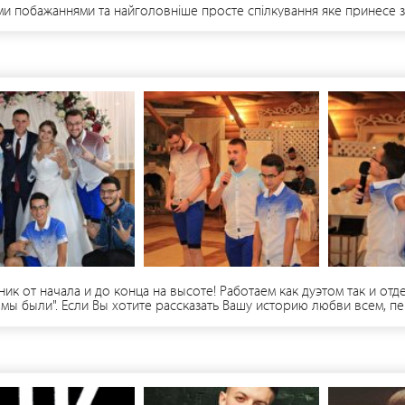
и побажаннями та найголовніше просте спілкування яке принесе з
 от начала и до конца на высоте! Работаем как дуэтом так и отде
мы были". Если Вы хотите рассказать Вашу историю любви всем, п
ых церемоний, - свадеб, - корпоративов, - официальных мероприятий