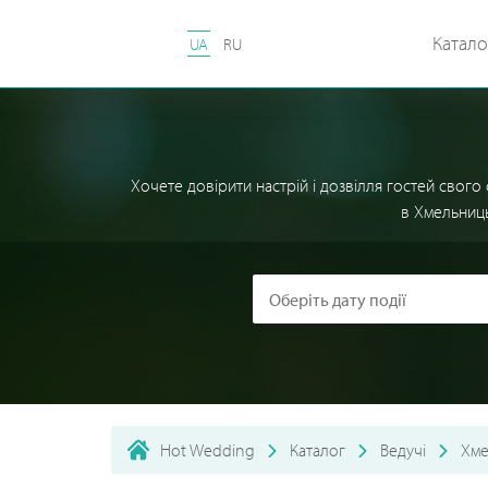
Катало
UA
RU
Хочете довірити настрій і дозвілля гостей свого
в Хмельниць
Hot Wedding
Каталог
Ведучі
Хме