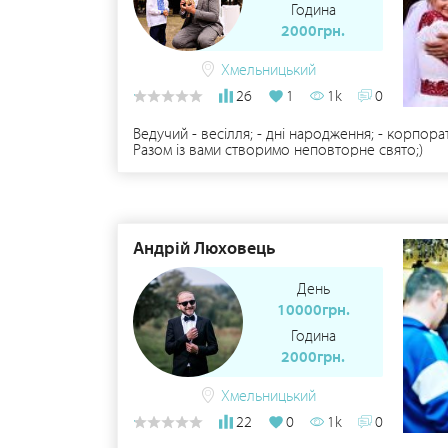
Година
2000грн.
Хмельницький
26
1
1k
0
Ведучий - весілля; - дні народження; - корпора
Разом із вами створимо неповторне свято;)
Андрій Люховець
День
10000грн.
Година
2000грн.
Хмельницький
22
0
1k
0