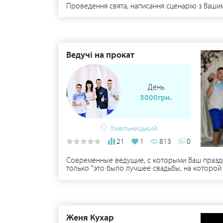
Проведення свята, написання сценарію з Вашим
Ведучі на прокат
День
3000грн.
Хмельницький
21
1
813
0
Современные ведущие, с которыми Ваш праздник
только "это было лучшее свадьбы, на которой 
свадьбе, тогда Вам к нам! Проведение: - выездн
Женя Кухар