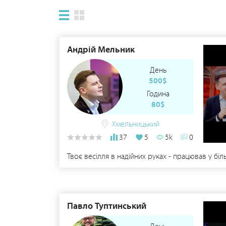
Андрій Мельник
День
500$
Година
80$
Хмельницький
37
5
5k
0
Твоє весілля в надійних руках - працював у біл
Павло Туптинський