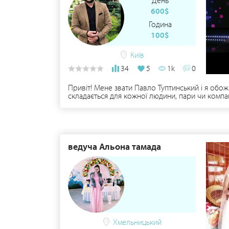
День
600$
Година
100$
Київ
34
5
1k
0
Привіт! Мене звати Павло Туптинський і я об
складається для кожної людини, пари чи компан
апаратури та світло музики. Вільно веду двома
взнати за телефоном, тому дзвони.... давай, я ч
ведуча Альона тамада
Хмельницький