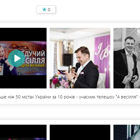
0
ьше ніж 50 містах України за 10 років - учасник телешоу "4 весілля