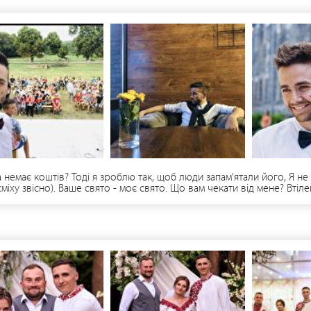
 немає коштів? Тоді я зроблю так, щоб люди запам'ятали його, Я не
д сміху звісно). Ваше свято - моє свято. Що вам чекати від мене? Вт
 0686373679 або в приватні повідомлення.