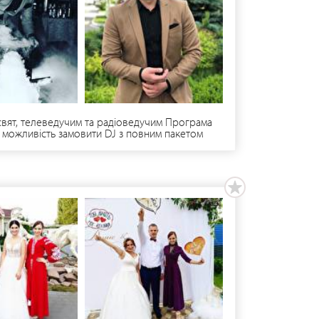
свят, телеведучим та радіоведучим Програма
 є можливість замовити DJ з повним пакетом
радий працювати саме у Вас! Усі деталі можеш