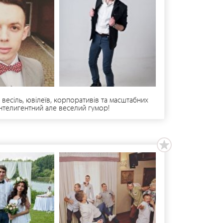
весіль, ювілеїв, корпоративів та масштабних
інтелигентний але веселий гумор!