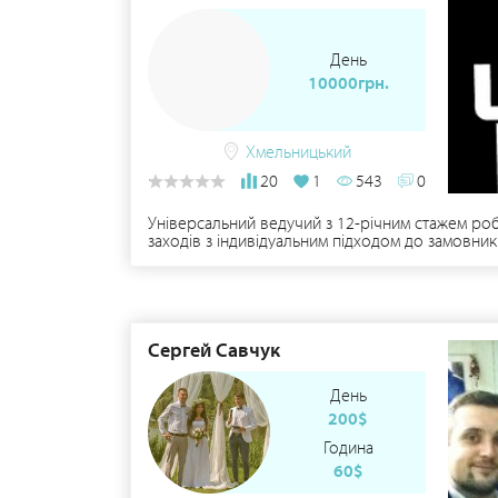
День
10000грн.
Хмельницький
20
1
543
0
Універсальний ведучий з 12-річним стажем роб
заходів з індивідуальним підходом до замовник
Сергей Савчук
День
200$
Година
60$