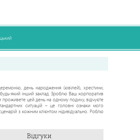
цький
церемонію, день народження (ювілей), хрестини,
 будь-який інший заклад. Зроблю Ваш корпоратив
и проживете цей день на одному подиху, відчуєте
стандартних ситуацій – це головні ознаки мого
сценарій з кожним клієнтом нідивідуально. Роблю
ливі замовники і гості насолоджувались кожною
Відгуки