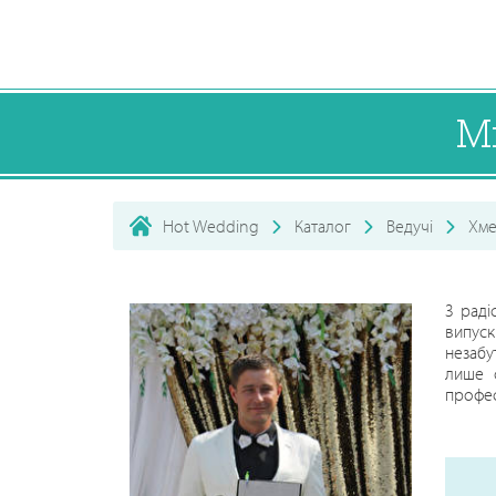
М
Hot Wedding
Каталог
Ведучі
Хме
З раді
випуск
незабу
лише с
профес
все ві
хвилин