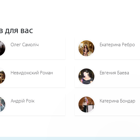
в для вас
Олег Самоліч
Екатерина Ребро
Невидомский Роман
Евгения Баева
Андрій Роїк
Катерина Бондар