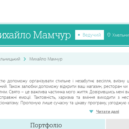
ихайло Мамчур
Ведучий
Хмельни
льницький
Михайло Мамчур
стю допоможу організувати стильне і незабутнє весілля, виїзну 
ний. Також залюбки допоможу відкрити ваш магазин, ресторан чи
тнім. Свято – це важлива частинка мого життя. Довірившись мені в
правжні емоції. Тактовність, харизма та вміння виходити з не
іоналізму. Пропоную лише сучасну та цікаву програму, узгоджую 
д мене залежне, щоб ваше святкування пройшло ідеально, а щас
Читати далі
ою свята.
Портфоліо