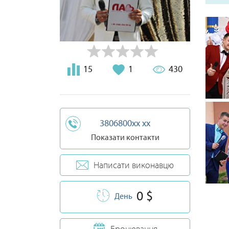
15
1
430
3806800xx xx
Показати контакти
Написати виконавцю
0 $
День
Бронювання