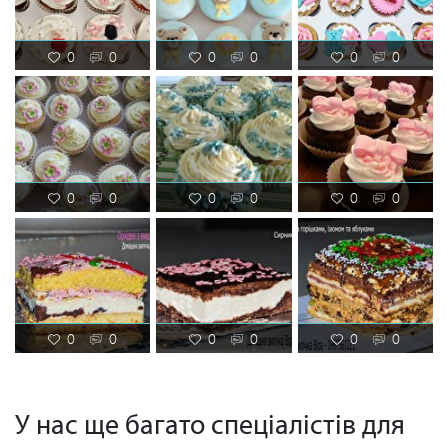
0
0
0
0
0
0
0
0
0
0
0
0
0
0
0
0
0
0
У нас ще багато спеціалістів для