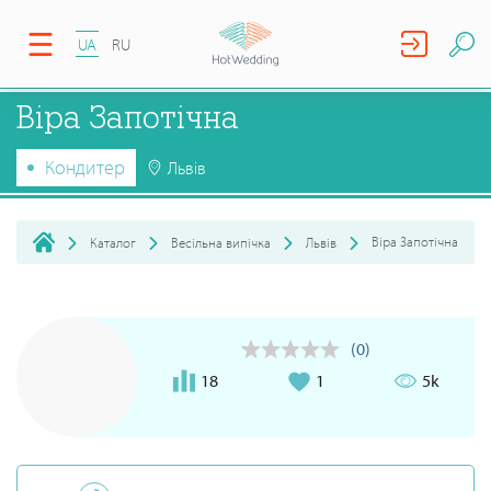
UA
RU
Віра Запотічна
Кондитер
Львів
Віра Запотічна
Каталог
Весільна випічка
Львів
(0)
18
1
5k