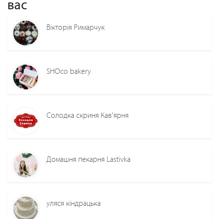
вас
Вікторія Римарчук
SHOco bakery
Солодка скриня Кав'ярня
Домашня пекарня Lastivka
уляся кіндрацька