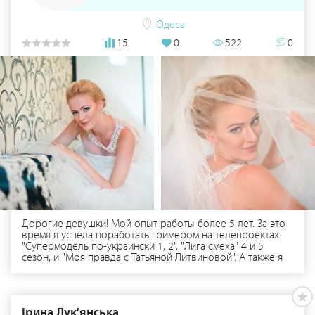
Одеса
15
0
522
0
Дорогие девушки! Мой опыт работы более 5 лет. За это
время я успела поработать гримером на телепроектах
"Супермодель по-украински 1, 2", "Лига смеха" 4 и 5
сезон, и "Моя правда с Татьяной Литвиновой". А также я
работала гримером на съемках клипов и фильмов.
Ежегодно я занимаюсь организацией мастер-классов в
Одессе для наших визажистов. В моем арсенале также
имеется бронзовая медаль за участие в конкурсе по
Ірина Лук'янська
прическам "Молодые таланты Украины" в