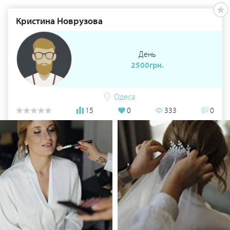
Кристина Новрузова
День
2500грн.
Одеса
15
0
333
0