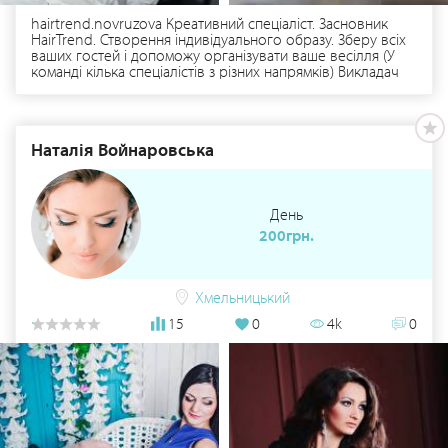
hairtrend.novruzova Креативний спеціаліст. Засновник
HairTrend. Створення індивідуального образу. Зберу всіх
ваших гостей і допоможу організувати ваше весілля (У
команді кілька спеціалістів з різних напрямків) Викладач
курсів краси У професії 11 років Учасник Оdessa fashion
week, Odessa fashion day, Модний Look. Подивитися мої
роботи, а також почитати відгуки ви можете на сторінці в
Instagram.
Наталiя Войнаровська
День
200грн.
Хмельницький
15
0
4k
0