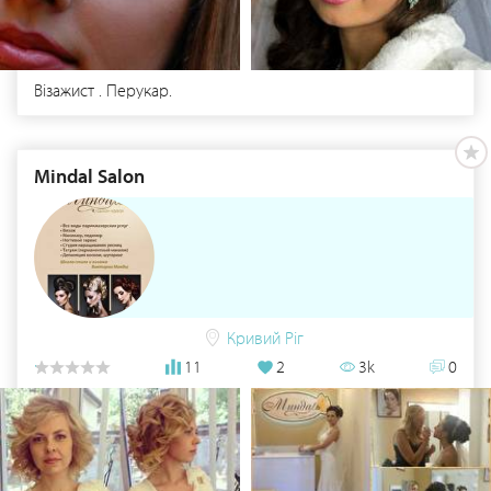
Візажист . Перукар.
Mindal Salon
Кривий Ріг
11
2
3k
0