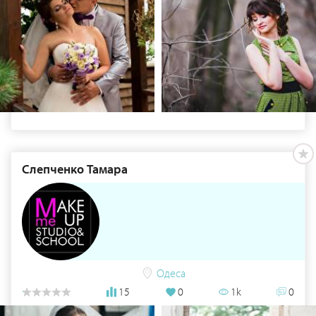
Слепченко Тамара
Одеса
15
0
1k
0