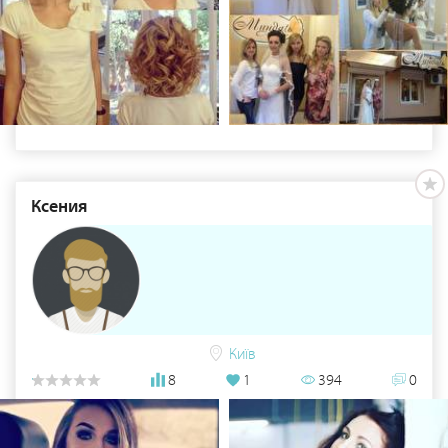
Ксения
Київ
8
1
394
0