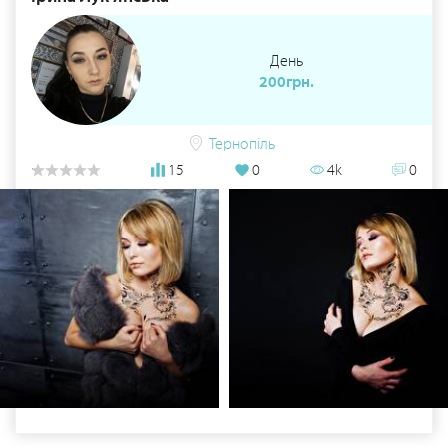
Днепропетровске. С 2013 года веду курсы для будущих
визажистов и обучаю девушек "макияжу для себя". Буду
рада познакомится с вами и помочь вам в создании
День
вашего свадебного образа! Принимаю в центре города в
своей уютной и светлой студии. Для невест, и не только,
200грн.
возможен выезд на дом, в этом случае оплачивается
такси.
Тернопіль
15
0
4k
0