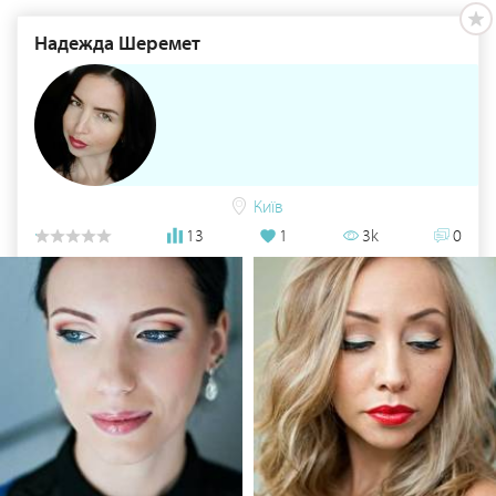
Надежда Шеремет
Київ
13
1
3k
0