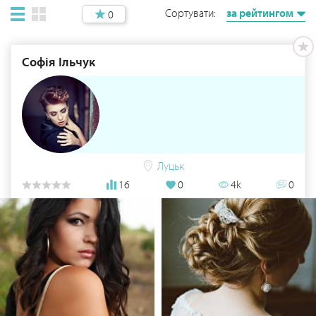
Сортувати:
за рейтингом
0
Софія Ільчук
Луцьк
16
0
4k
0