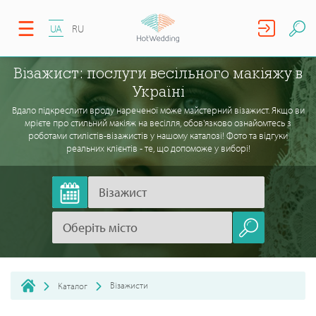
UA
RU
Візажист: послуги весільного макіяжу в
Україні
Вдало підкреслити вроду нареченої може майстерний візажист. Якщо ви
мрієте про стильний макіяж на весілля, обов'язково ознайомтесь з
роботами стилістів-візажистів у нашому каталозі! Фото та відгуки
реальних клієнтів - те, що допоможе у виборі!
Візажисти
Каталог