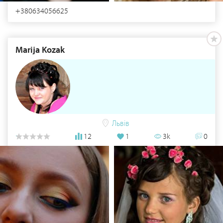
+380634056625
Marija Kozak
Львів
12
1
3k
0