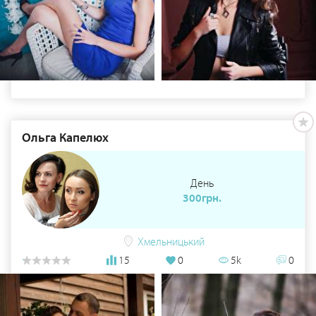
Ольга Капелюх
День
300грн.
Хмельницький
15
0
5k
0