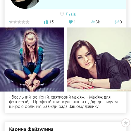
Львів
15
1
3k
0
- Весільний, вечірній, святковий макіяж; - Макіяж для
фотосесій; - Професійні консультації та підбір догляду за
шкірою обличчя. Завжди рада Вашому дзвінку!
Карина Файзулина