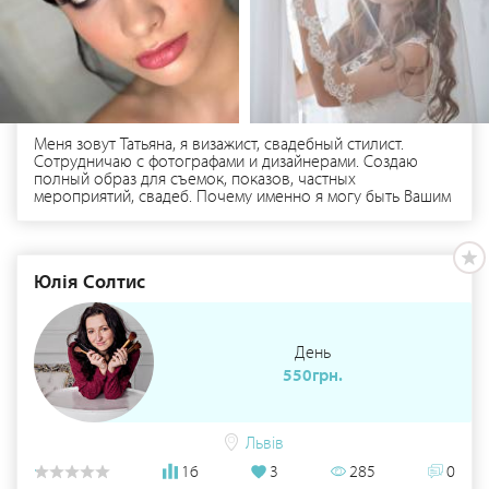
Меня зовут Татьяна, я визажист, свадебный стилист.
Сотрудничаю с фотографами и дизайнерами. Создаю
полный образ для съемок, показов, частных
мероприятий, свадеб. Почему именно я могу быть Вашим
мастером? Работаю исключительно на
профессиональной косметике. Общительный и
дружелюбный человек, со мной очень комфортно
работать. Очень много внимания уделяю безопасности и
Юлія Солтис
дезинфекции кистей. Буду рада видеть Вас в числе моих
клиентов!
День
550грн.
Львів
16
3
285
0