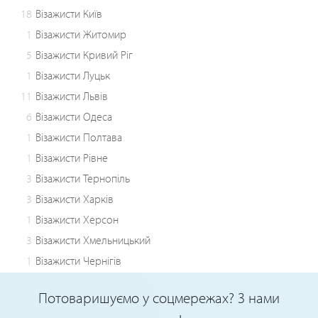
18
Візажисти Київ
1
Візажисти Житомир
5
Візажисти Кривий Ріг
1
Візажисти Луцьк
11
Візажисти Львів
6
Візажисти Одеса
1
Візажисти Полтава
1
Візажисти Рівне
3
Візажисти Тернопіль
3
Візажисти Харків
1
Візажисти Херсон
3
Візажисти Хмельницький
1
Візажисти Чернігів
Потоваришуємо у соцмережах? З нами