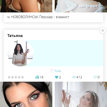
м. НОВОВОЛИНСЬК Перукар - візажист .
Татьяна
Київ
16
2
412
0