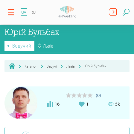
UA
RU
Юрій Бульбах
Ведучий
Львів
Юрій Бульбах
Каталог
Ведучі
Львів
(0)
16
1
5k