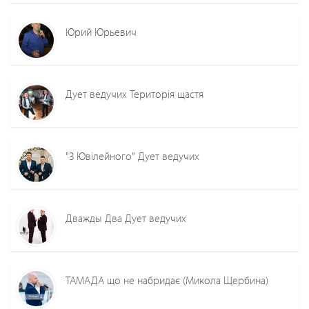
Юрий Юрьевич
Дует ведучих Територія щастя
"З Ювілейного" Дует ведучих
Дважды Два Дует ведучих
ТАМАДА що не набридає (Микола Щербина)