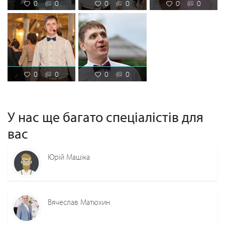
0
0
0
0
0
0
0
0
0
0
У нас ще багато спеціалістів для
вас
Юрій Машіка
Вячеслав Матюхин