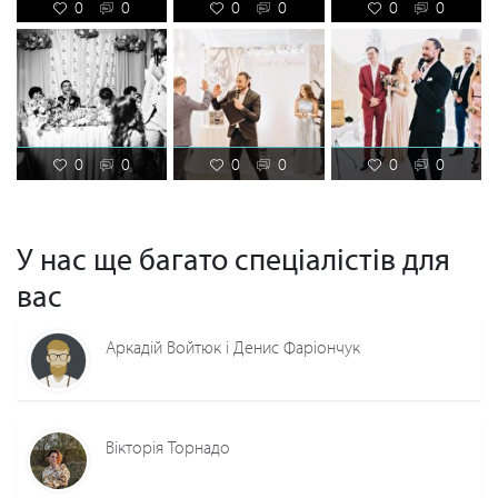
0
0
0
0
0
0
0
0
0
0
0
0
У нас ще багато спеціалістів для
вас
Аркадій Войтюк і Денис Фаріончук
Вікторія Торнадо