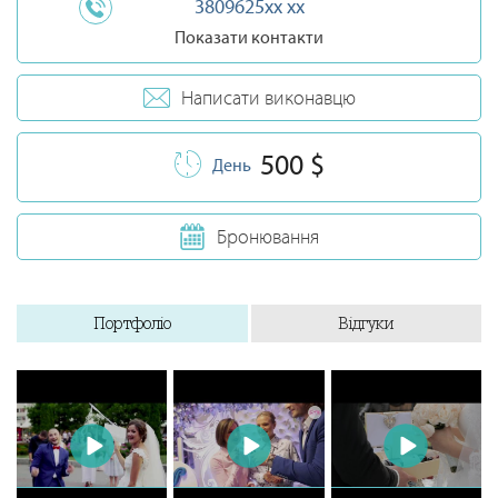
3809625xx xx
Показати контакти
Написати виконавцю
500 $
День
Бронювання
Портфоліо
Відгуки