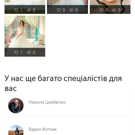
1
0
0
0
0
0
1
0
У нас ще багато спеціалістів для
вас
Микола Цимбалюк
Вадим Житник