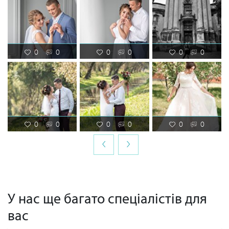
0
0
0
0
0
0
0
0
0
0
0
0
‹
›
У нас ще багато спеціалістів для
вас