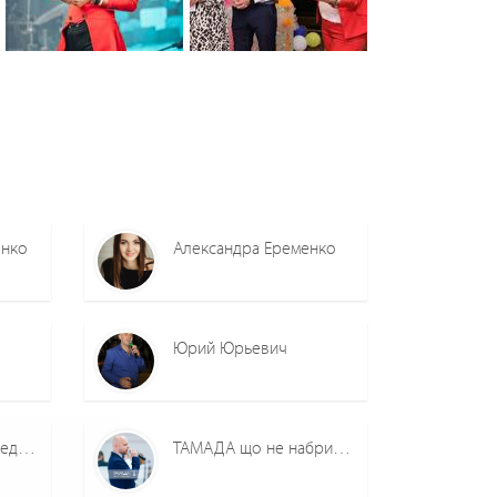
0
0
0
0
енко
Александра Еременко
Юрий Юрьевич
Дважды Два Дует ведучих
ТАМАДА що не набридає (Микола Щербина)