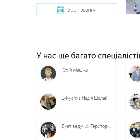
Бронювання
У нас ще багато спеціалісті
Юрій Машіка
Lvivyanka Надія Шалай
Дует ведучих Територія щастя