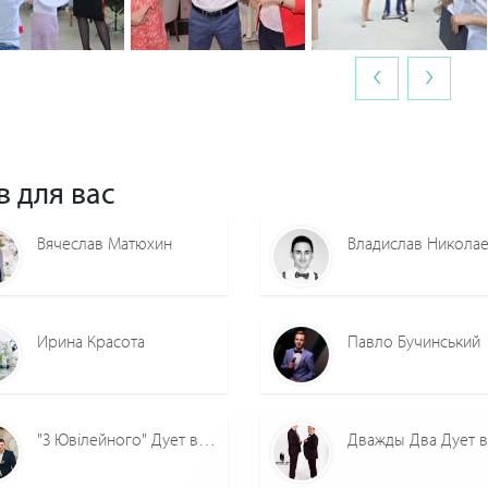
‹
›
0
0
0
0
0
0
в для вас
Вячеслав Матюхин
Владислав Никола
Ирина Красота
Павло Бучинський
"З Ювілейного" Дует ведучих