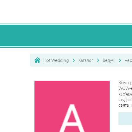
Hot Wedding
Каталог
Ведучі
Чер
Всім п
WOW-еф
кар'єр
студіє
свята 