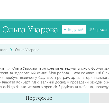
Ольга Уварова
Ведучий
Черкаси
каси
Ольга Уварова
ривіт! Я, Ольга Уварова, твоя креативна ведуча. Зі мною формат за
ект та задоволений клієнт! Моя робота – моє покликання! Я ви
у я здобула величезну базу шоу програм, артистів оригінального
ю Квартал Концерт. Маю великий досвід у проведенні заходів різ
15 осіб до багатотисячного open-air. З радістю та любов'ю, проведу
Портфоліо