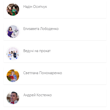
Надін Осипчук
Елизавета Лободенко
Ведучі на прокат
Светлана Пономаренко
Андрей Костенко