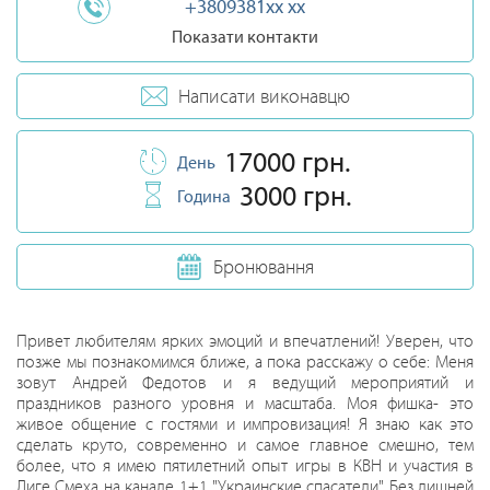
+3809381xx xx
Показати контакти
Написати виконавцю
17000 грн.
День
3000 грн.
Година
Бронювання
Привет любителям ярких эмоций и впечатлений! Уверен, что
позже мы познакомимся ближе, а пока расскажу о себе: Меня
зовут Андрей Федотов и я ведущий мероприятий и
праздников разного уровня и масштаба. Моя фишка- это
живое общение с гостями и импровизация! Я знаю как это
сделать круто, современно и самое главное смешно, тем
более, что я имею пятилетний опыт игры в КВН и участия в
Лиге Смеха на канале 1+1 "Украинские спасатели" Без лишней