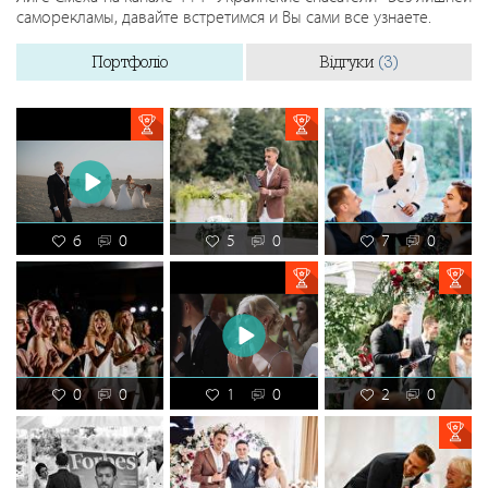
саморекламы, давайте встретимся и Вы сами все узнаете.
Портфоліо
Відгуки
(3)
6
0
5
0
7
0
0
0
1
0
2
0