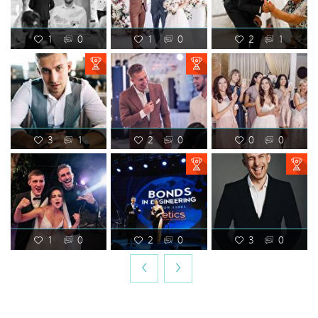
1
0
1
0
2
1
3
1
2
0
0
0
1
0
2
0
3
0
‹
›