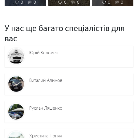
0
0
0
0
0
0
У нас ще багато спеціалістів для
вас
Юрій Келемен
Виталий Алимов
Руслан Ляшенко
Христина Гірняк