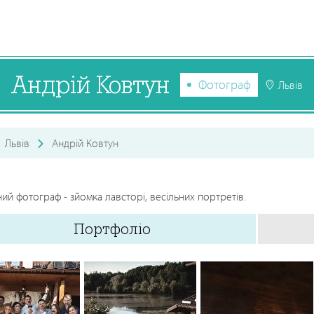
Андрій Ковтун
Фотограф
Львів
Львів
Андрій Ковтун
ний фотограф - зйомка лавсторі, весільних портретів.
Портфоліо