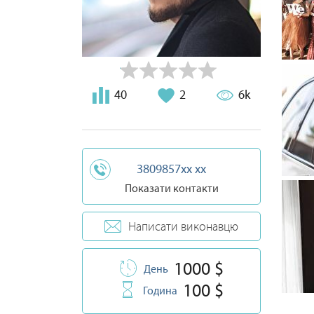
40
2
6k
3809857xx xx
Показати контакти
Написати виконавцю
1000 $
День
100 $
Година