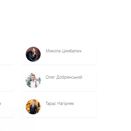
Микола Цимбалюк
Олег Добрянський
я
Тарас Нагірняк