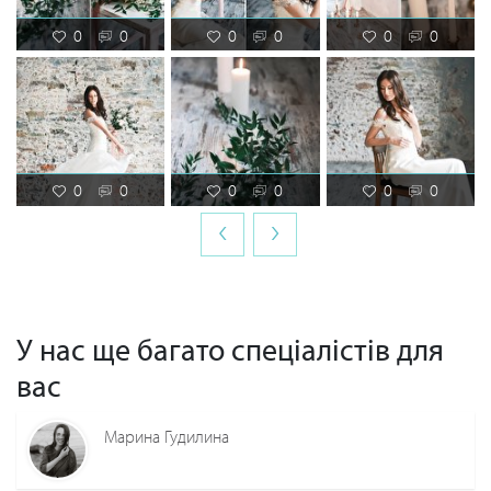
0
0
0
0
0
0
0
0
0
0
0
0
‹
›
У нас ще багато спеціалістів для
вас
Марина Гудилина